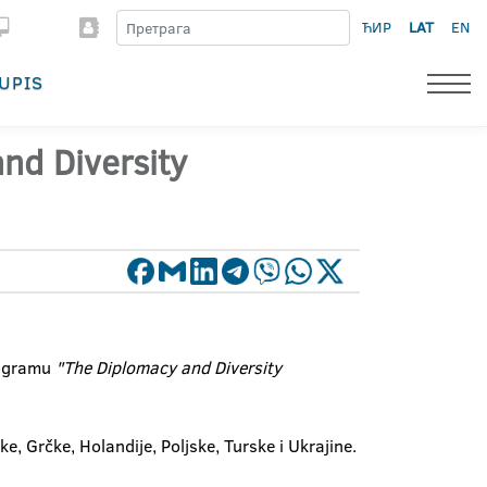
ЋИР
LAT
EN
UPIS
nd Diversity
rogramu
"The Diplomacy and Diversity
, Grčke, Holandije, Poljske, Turske i Ukrajine.