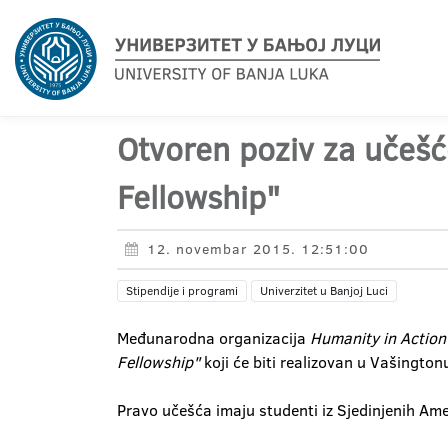
Otvoren poziv za učeš
Fellowship"
12. novembar 2015. 12:51:00
Stipendije i programi
Univerzitet u Banjoj Luci
Međunarodna organizacija
Humanity in Action
Fellowship"
koji će biti realizovan u Vašington
Pravo učešća imaju studenti iz Sjedinjenih Ame