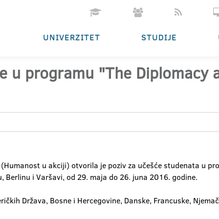
UNIVERZITET
STUDIJE
će u programu "The Diplomacy a
(Humanost u akciji) otvorila je poziv za učešće studenata u p
u, Berlinu i Varšavi, od 29. maja do 26. juna 2016. godine.
ričkih Država, Bosne i Hercegovine, Danske, Francuske, Njemačke