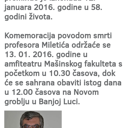
januara 2016. godine u 58.
godini života.
Komemoracija povodom smrti
profesora Miletića održaće se
13. 01. 2016. godine u
amfiteatru Mašinskog fakulteta s
početkom u 10.30 časova, dok
će se sahrana obaviti istog dana
u 12.00 časova na Novom
groblju u Banjoj Luci.