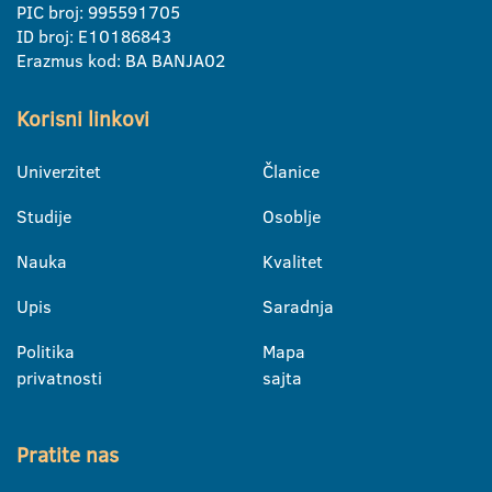
PIC broj: 995591705
ID broj: E10186843
Erazmus kod: BA BANJA02
Korisni linkovi
Univerzitet
Članice
Studije
Osoblje
Nauka
Kvalitet
Upis
Saradnja
Politika
Mapa
privatnosti
sajta
Pratite nas