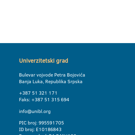
Univerzitetski grad
Bulevar vojvode Petra Bojovića
Banja Luka, Republika Srpska
+387 51 321 171
Faks: +387 51 315 694
info@unibl.org
PIC broj: 995591705
ID broj: E10186843