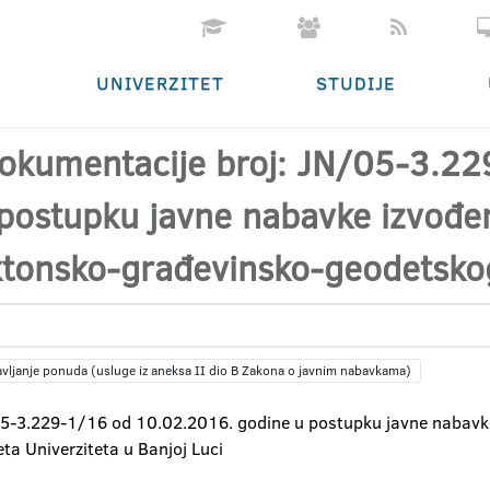
UNIVERZITET
STUDIJE
dokumentacije broj: JN/05-3.2
ostupku javne nabavke izvođen
ktonsko-građevinsko-geodetsko
avljanje ponuda (usluge iz aneksa II dio B Zakona o javnim nabavkama)
05-3.229-1/16 od 10.02.2016. godine u postupku javne nabavke
a Univerziteta u Banjoj Luci