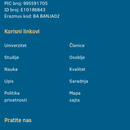
PIC broj: 995591705
ID broj: E10186843
Erazmus kod: BA BANJA02
Korisni linkovi
Univerzitet
Članice
Studije
Osoblje
Nauka
Kvalitet
Upis
Saradnja
Politika
Mapa
privatnosti
sajta
Pratite nas