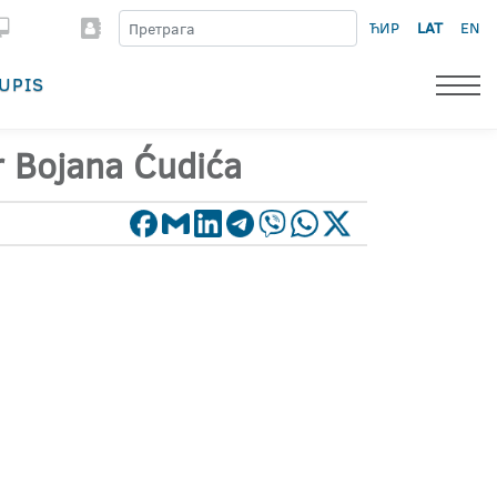
ЋИР
LAT
EN
UPIS
r Bojana Ćudića