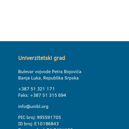
Univerzitetski grad
Bulevar vojvode Petra Bojovića
Banja Luka, Republika Srpska
+387 51 321 171
Faks: +387 51 315 694
info@unibl.org
PIC broj: 995591705
ID broj: E10186843