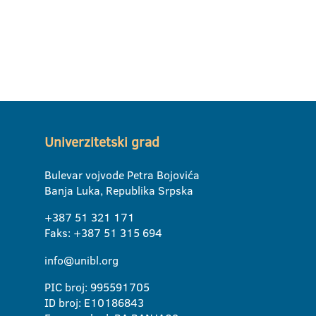
Univerzitetski grad
Bulevar vojvode Petra Bojovića
Banja Luka, Republika Srpska
+387 51 321 171
Faks: +387 51 315 694
info@unibl.org
PIC broj: 995591705
ID broj: E10186843