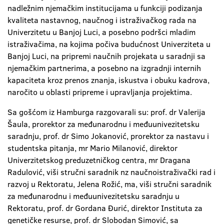
nadležnim njemačkim institucijama u funkciji podizanja
kvaliteta nastavnog, naučnog i istraživačkog rada na
Univerzitetu u Banjoj Luci, a posebno podršci mladim
istraživačima, na kojima počiva budućnost Univerziteta u
Banjoj Luci, na pripremi naučnih projekata u saradnji sa
njemačkim partnerima, a posebno na izgradnji internih
kapaciteta kroz prenos znanja, iskustva i obuku kadrova,
naročito u oblasti pripreme i upravljanja projektima.
Sa gošćom iz Hamburga razgovarali su: prof. dr Valerija
Šaula, prorektor za međunarodnu i međuunivezitetsku
saradnju, prof. dr Simo Jokanović, prorektor za nastavu i
studentska pitanja, mr Mario Milanović, direktor
Univerzitetskog preduzetničkog centra, mr Dragana
Radulović, viši stručni saradnik nz naučnoistraživački rad i
razvoj u Rektoratu, Jelena Rožić, ma, viši stručni saradnik
za međunarodnu i međuunivezitetsku saradnju u
Rektoratu, prof. dr Gordana Đurić, direktor Instituta za
genetičke resurse, prof. dr Slobodan Simović, sa