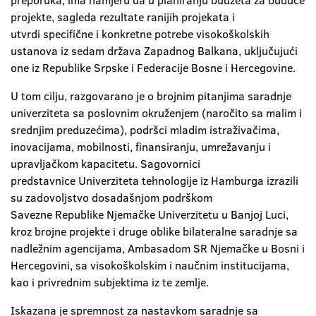
preporuka, ima namjeru da u planiranju budžeta za buduće
projekte, sagleda rezultate ranijih projekata i
utvrdi specifične i konkretne potrebe visokoškolskih
ustanova iz sedam država Zapadnog Balkana, uključujući
one iz Republike Srpske i Federacije Bosne i Hercegovine.
U tom cilju, razgovarano je o brojnim pitanjima saradnje
univerziteta sa poslovnim okruženjem (naročito sa malim i
srednjim preduzećima), podršci mladim istraživačima,
inovacijama, mobilnosti, finansiranju, umrežavanju i
upravljačkom kapacitetu. Sagovornici
predstavnice Univerziteta tehnologije iz Hamburga izrazili
su zadovoljstvo dosadašnjom podrškom
Savezne Republike Njemačke Univerzitetu u Banjoj Luci,
kroz brojne projekte i druge oblike bilateralne saradnje sa
nadležnim agencijama, Ambasadom SR Njemačke u Bosni i
Hercegovini, sa visokoškolskim i naučnim institucijama,
kao i privrednim subjektima iz te zemlje.
Iskazana je spremnost za nastavkom saradnje sa