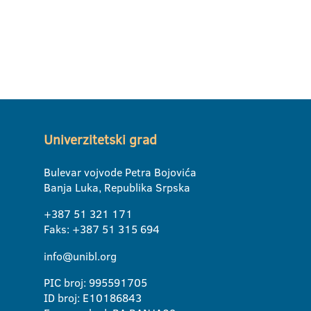
Univerzitetski grad
Bulevar vojvode Petra Bojovića
Banja Luka, Republika Srpska
+387 51 321 171
Faks: +387 51 315 694
info@unibl.org
PIC broj: 995591705
ID broj: E10186843