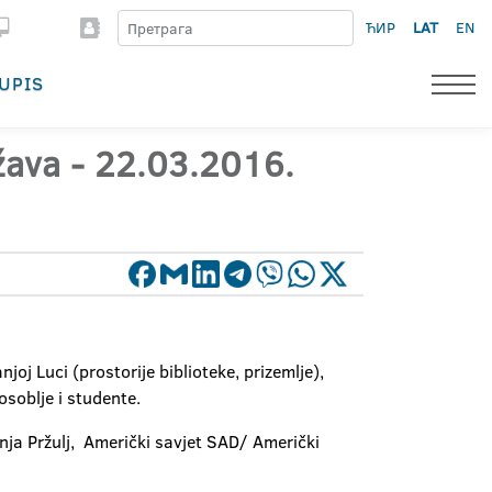
ЋИР
LAT
EN
UPIS
ržava - 22.03.2016.
j Luci (prostorije biblioteke, prizemlje),
soblje i studente.
nja Pržulj, Američki savjet SAD/ Američki