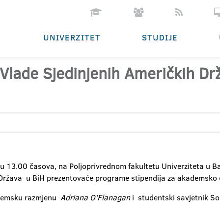
UNIVERZITET
STUDIJE
a Vlade Sjedinjenih Američkih D
 13.00 časova, na Poljoprivrednom fakultetu Univerziteta u Banjo
Država u BiH prezentovaće programe stipendija za akademsko o
kademsku razmjenu
Adriana O’Flanagan
i studentski savjetnik So