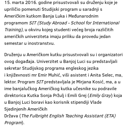
15. marta 2016. godine prisustvovali su druženju koje je
upriličio pomenuti Studijski program u saradnji s
Američkim kutkom Banja Luka i Međunarodnim
programom
SIT (Study Abroad - School for International
Training)
, u okviru kojeg studenti većeg broja različitih
američkih univerziteta imaju priliku da provedu jedan
semestar u inostranstvu.
Druženju u Američkom kutku prisustvovali su i organizatori
ovog događaja. Univerzitet u Banjoj Luci su predstavljali
sekretar Studijskog programa engleskog jezika
i književnosti mr Emir Muhić, viši asistent i Anita Selec, ma,
lektor. Program
SIT
predstavljala je Mirjana Kosić, ma, a u
ime banjalučkog Američkog kutka učesnike su podravile
direktorica Kutka Sonja Pržulj i Emili Grej (
Emily Gray
) koja
u Banjoj Luci boravi kao korisnik stipendiji Vlade
Sjedinjenih Američkih
Država (
The Fulbright English Teaching Assistant (ETA)
Program
).