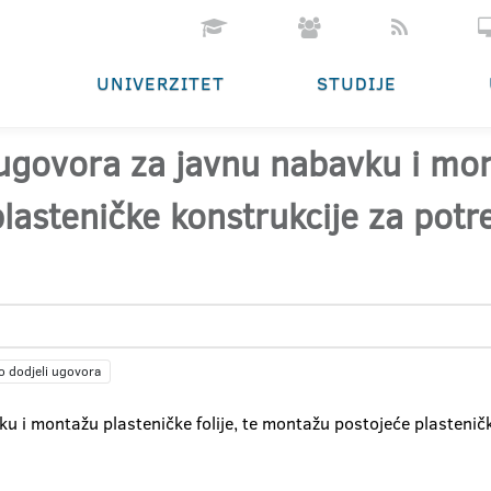
UNIVERZITET
STUDIJE
ugovora za javnu nabavku i mont
asteničke konstrukcije za potre
o dodjeli ugovora
u i montažu plasteničke folije, te montažu postojeće plasteničk