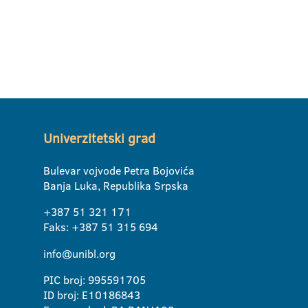
Univerzitetski grad
Bulevar vojvode Petra Bojovića
Banja Luka, Republika Srpska
+387 51 321 171
Faks: +387 51 315 694
info@unibl.org
PIC broj: 995591705
ID broj: E10186843