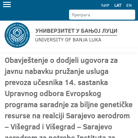
ЋИР
LAT
EN
Obavještenje o dodjeli ugovora za
javnu nabavku pružanje usluga
prevoza učesnika 14. sastanka
Upravnog odbora Evropskog
programa saradnje za biljne genetičke
resurse na realciji Sarajevo aerodrom
– Višegrad i Višegrad – Sarajevo
aerodrom za potrebe Instituta za