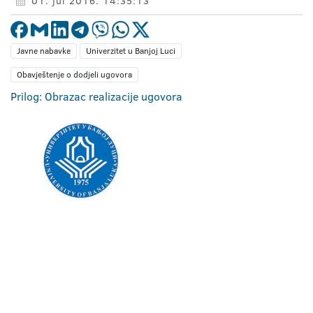
01. jul 2016. 14:35:13
Javne nabavke
Univerzitet u Banjoj Luci
Obavještenje o dodjeli ugovora
Prilog: Obrazac realizacije ugovora