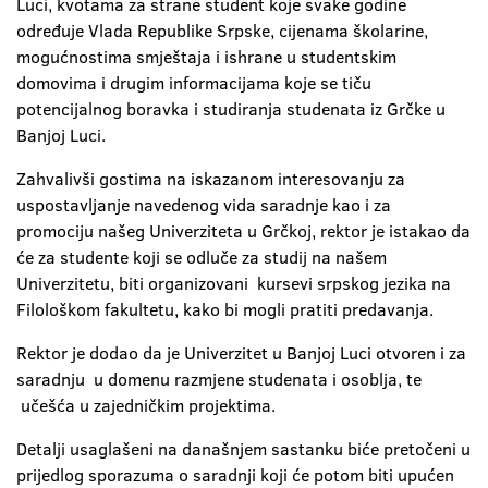
Luci, kvotama za strane student koje svake godine
određuje Vlada Republike Srpske, cijenama školarine,
mogućnostima smještaja i ishrane u studentskim
domovima i drugim informacijama koje se tiču
potencijalnog boravka i studiranja studenata iz Grčke u
Banjoj Luci.
Zahvalivši gostima na iskazanom interesovanju za
uspostavljanje navedenog vida saradnje kao i za
promociju našeg Univerziteta u Grčkoj, rektor je istakao da
će za studente koji se odluče za studij na našem
Univerzitetu, biti organizovani kursevi srpskog jezika na
Filološkom fakultetu, kako bi mogli pratiti predavanja.
Rektor je dodao da je Univerzitet u Banjoj Luci otvoren i za
saradnju u domenu razmjene studenata i osoblja, te
učešća u zajedničkim projektima.
Detalji usaglašeni na današnjem sastanku biće pretočeni u
prijedlog sporazuma o saradnji koji će potom biti upućen