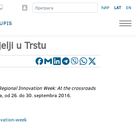
ЋИР
LAT
EN
UPIS
lji u Trstu
egional Innovation Week: At the crossroads
lija, od 26. do 30. septembra 2016.
ovation-week