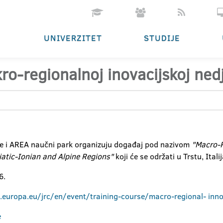
UNIVERZITET
STUDIJE
o-regionalnoj inovacijskoj nedje
ije i AREA naučni park organizuju događaj pod nazivom
"Macro-R
atic-Ionian and Alpine Regions"
koji će se održati u Trstu, Ita
6.
c.europa.eu/jrc/en/event/training-course/macro-regional- inn
e