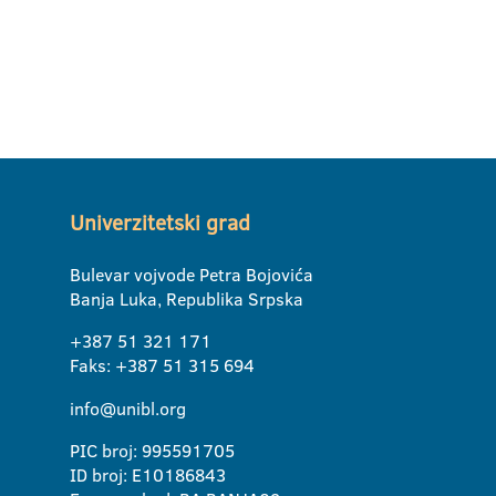
Univerzitetski grad
Bulevar vojvode Petra Bojovića
Banja Luka, Republika Srpska
+387 51 321 171
Faks: +387 51 315 694
info@unibl.org
PIC broj: 995591705
ID broj: E10186843