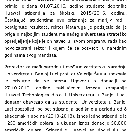
primio je dana 01.07.2016. godine studente dobitnike
Huawei stipendija za školsku 2015/2016. godinu.
Čestitajući studentima ovo priznanje za marljiv rad i
postignute rezultate, rektor Mataruga je podsjetio da je
briga o najboljim studentima našeg univerziteta strateško
opredjeljenje koje je on naveo u i svom programu rada kao
novoizabrani rektor i kojem će se posvetiti u narednim
godinama svog mandata.
Prorektor za međunarodnu i međuuniverzitetsku saradnju
Univerziteta u Banjoj Luci prof. dr Valerija Šaula upoznala
je prisutne da se prema Ugovoru o donaciji od
27.10.2010. godine, zaključenim između kompanije
Huawei Technologies d.o.o. i Univerziteta u Banjoj Luci,
donator obavezao da za studente Univerziteta u Banjoj
Luci obezbijedi po pet stipendija godišnje u periodu od 8
akademskih godina (2010-2018). Iznos jedne stipendije je
1250 američkih dolara, a ukupan iznos donacije 50.000
američkih dolara. Stipendije Huawei se dodjeljuju na