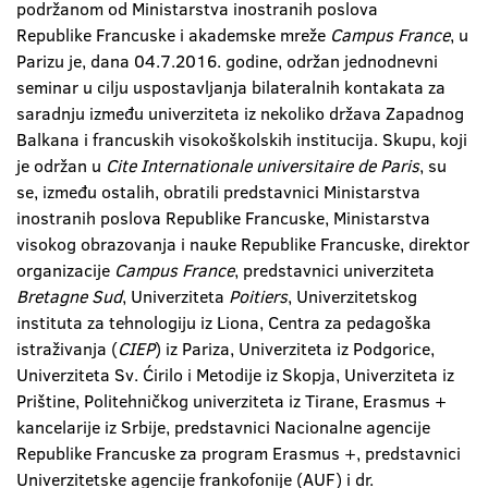
podržanom od Ministarstva inostranih poslova
Republike Francuske i akademske mreže
Campus France
, u
Parizu je, dana 04.7.2016. godine, održan jednodnevni
seminar u cilju uspostavljanja bilateralnih kontakata za
saradnju između univerziteta iz nekoliko država Zapadnog
Balkana i francuskih visokoškolskih institucija. Skupu, koji
je održan u
Cite Internationale universitaire de Paris
, su
se, između ostalih, obratili predstavnici Ministarstva
inostranih poslova Republike Francuske, Ministarstva
visokog obrazovanja i nauke Republike Francuske, direktor
organizacije
Campus France
, predstavnici univerziteta
Bretagne Sud
, Univerziteta
Poitiers
, Univerzitetskog
instituta za tehnologiju iz Liona, Centra za pedagoška
istraživanja (
CIEP
) iz Pariza, Univerziteta iz Podgorice,
Univerziteta Sv. Ćirilo i Metodije iz Skopja, Univerziteta iz
Prištine, Politehničkog univerziteta iz Tirane, Erasmus +
kancelarije iz Srbije, predstavnici Nacionalne agencije
Republike Francuske za program Erasmus +, predstavnici
Univerzitetske agencije frankofonije (AUF) i dr.