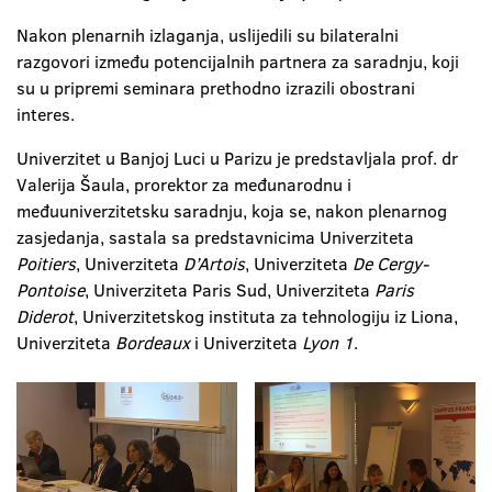
Nakon plenarnih izlaganja, uslijedili su bilateralni
razgovori između potencijalnih partnera za saradnju, koji
su u pripremi seminara prethodno izrazili obostrani
interes.
Univerzitet u Banjoj Luci u Parizu je predstavljala prof. dr
Valerija Šaula, prorektor za međunarodnu i
međuuniverzitetsku saradnju, koja se, nakon plenarnog
zasjedanja, sastala sa predstavnicima Univerziteta
Poitiers
, Univerziteta
D’Artois
, Univerziteta
De Cergy-
Pontoise
, Univerziteta Paris Sud, Univerziteta
Paris
Diderot
, Univerzitetskog instituta za tehnologiju iz Liona,
Univerziteta
Bordeaux
i Univerziteta
Lyon 1
.