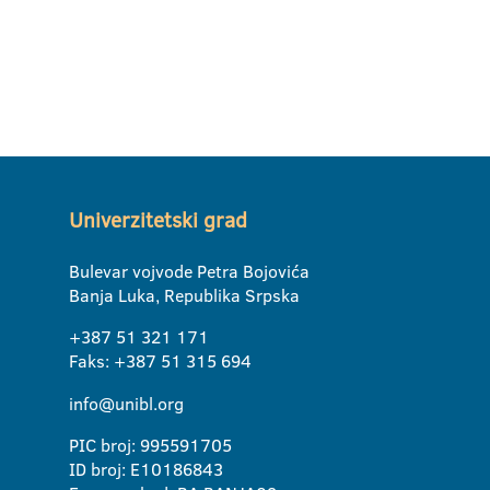
Univerzitetski grad
Bulevar vojvode Petra Bojovića
Banja Luka, Republika Srpska
+387 51 321 171
Faks: +387 51 315 694
info@unibl.org
PIC broj: 995591705
ID broj: E10186843