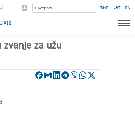
ЋИР
LAT
EN
UPIS
u zvanje za užu
ć