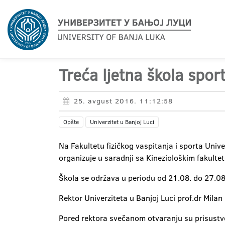
Treća ljetna škola sp
25. avgust 2016. 11:12:58
Opšte
Univerzitet u Banjoj Luci
Na Fakultetu fizičkog vaspitanja i sporta Univ
organizuje u saradnji sa Kineziološkim fakulte
Škola se održava u periodu od 21.08. do 27.08.2
Rektor Univerziteta u Banjoj Luci prof.dr Mila
Pored rektora svečanom otvaranju su prisustvova