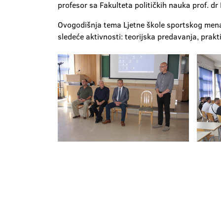
profesor sa Fakulteta političkih nauka prof. dr 
Ovogodišnja tema Ljetne škole sportskog mena
sledeće aktivnosti: teorijska predavanja, prak