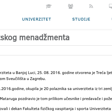
UNIVERZITET
STUDIJE
ortskog menadžmenta
erziteta u Banjoj Luci, 25. 08. 2016. godine otvorena je Treća
tom Sveučilišta u Zagrebu.
016.godine, okupila je 20 polaznika sa univerziteta iz tri zemlj
n Mataruga pozdravio je tom prilikom učesnike i predavače i pož
li i dekan Fakulteta fizičkog vaspitanja i sporta Univerziteta u