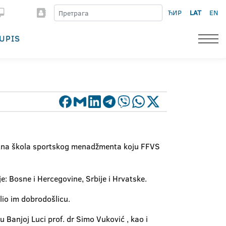
ЋИР
LAT
EN
UPIS
 ljetna škola sportskog menadžmenta koju FFVS
e: Bosne i Hercegovine, Srbije i Hrvatske.
elio im dobrodošlicu.
 Banjoj Luci prof. dr Simo Vuković , kao i