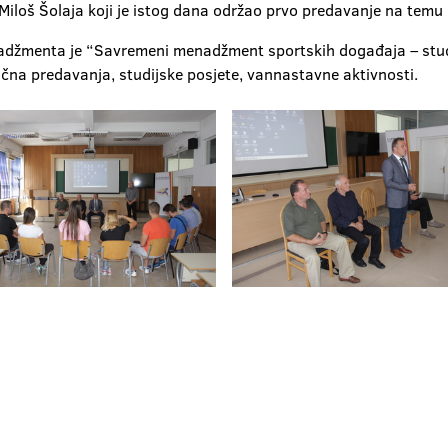
Miloš Šolaja koji je istog dana održao prvo predavanje na temu "S
džmenta je “Savremeni menadžment sportskih događaja – studi
tična predavanja, studijske posjete, vannastavne aktivnosti.