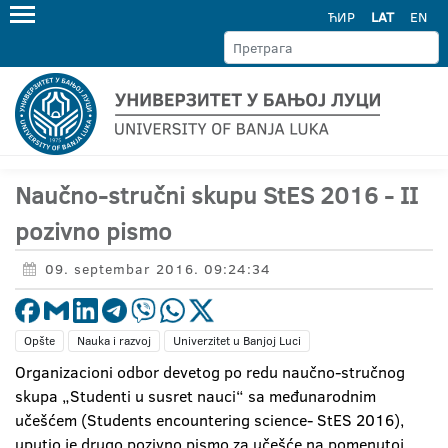
ЋИР
LAT
EN
Naučno-stručni skupu StES 2016 - II
pozivno pismo
09. septembar 2016. 09:24:34
Opšte
Nauka i razvoj
Univerzitet u Banjoj Luci
Organizacioni odbor devetog po redu naučno-stručnog
skupa „Studenti u susret nauci“ sa međunarodnim
učešćem (Students encountering science- StES 2016),
uputio je drugo pozivno pismo za učešće na pomenutoj