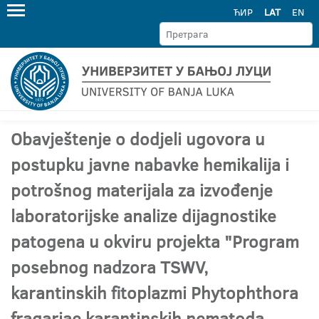
ЋИР
LAT
EN
Obavještenje o dodjeli ugovora u
postupku javne nabavke hemikalija i
potrošnog materijala za izvođenje
laboratorijske analize dijagnostike
patogena u okviru projekta "Program
posebnog nadzora TSWV,
karantinskih fitoplazmi Phytophthora
fragariae karantinskih nematoda