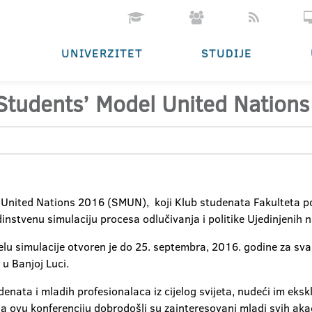
UNIVERZITET
STUDIJE
 Students’ Model United Nation
 United Nations 2016 (SMUN), koji Klub studenata Fakulteta p
nstvenu simulaciju procesa odlučivanja i politike Ujedinjenih n
u simulacije otvoren je do 25. septembra, 2016. godine za sva 
 u Banjoj Luci.
nata i mladih profesionalaca iz cijelog svijeta, nudeći im eksk
Na ovu konferenciju dobrodošli su zainteresovani mladi svih ak