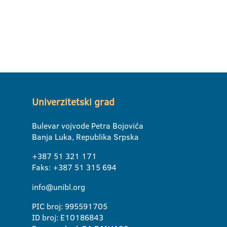
Univerzitetski grad
Bulevar vojvode Petra Bojovića
Banja Luka, Republika Srpska
+387 51 321 171
Faks: +387 51 315 694
info@unibl.org
PIC broj: 995591705
ID broj: E10186843