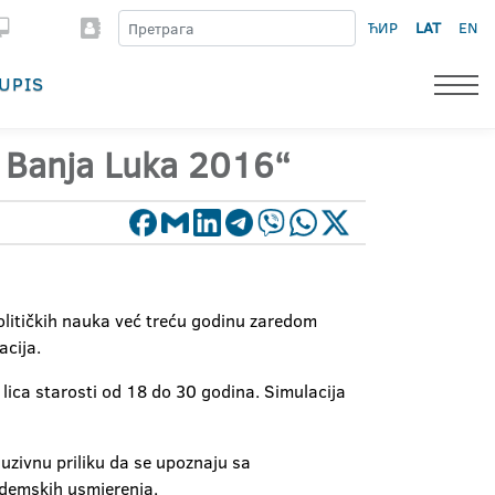
ЋИР
LAT
EN
UPIS
s Banja Luka 2016“
olitičkih nauka već treću godinu zaredom
acija.
lica starosti od 18 do 30 godina. Simulacija
luzivnu priliku da se upoznaju sa
ademskih usmjerenja.