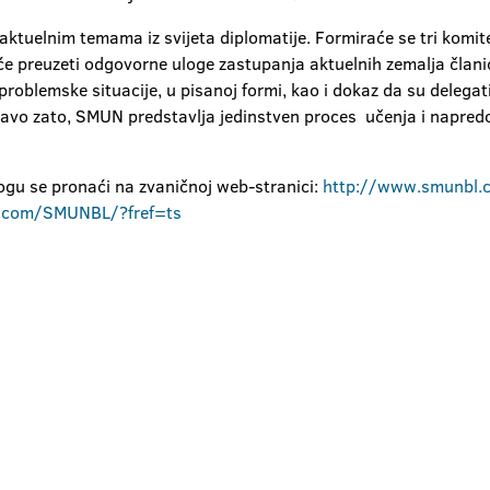
tuelnim temama iz svijeta diplomatije. Formiraće se tri komite
 će preuzeti odgovorne uloge zastupanja aktuelnih zemalja člani
problemske situacije, u pisanoj formi, kao i dokaz da su delegat
pravo zato, SMUN predstavlja jedinstven proces učenja i napredo
mogu se pronaći na zvaničnoj web-stranici:
http://www.smunbl.
.com/SMUNBL/?fref=ts