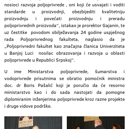
nosioci razvoja poljoprivrede , oni koji će usvajati i voditi
standarde u proizvodnji, obezbijediti kvalitetniju
proizvodnju i povećati proizvodnju i preradu
poljoprivrednih proizvoda“, istakao je prorektor Gajanin, te
uz čestitke povodom obilježavanja 24 godine uspješnog
rada Poljoprivrednog fakulteta, naglasio da je
„Poljoprivredni fakultet kao značajna članica Univerziteta
u Banjoj Luci nosilac obrazovanja i razvoja u oblasti
poljoprivrede u Republici Srpskoj“.
U ime Ministarstva poljoprivrede, šumarstva i
vodoprivrede prisutnima se obratio pomoćnik ministra
doc. dr Boris Pašalić koji je poručio da će resorno
ministarstvo kao i do sada nastojati da pomogne
diplomiranim inženjerima poljoprivrede kroz razne projekte
i druge vidove podrške.