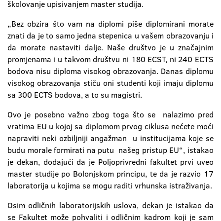
školovanje upisivanjem master studija.
„Bez obzira što vam na diplomi piše diplomirani morate
znati da je to samo jedna stepenica u vašem obrazovanju i
da morate nastaviti dalje. Naše društvo je u značajnim
promjenama i u takvom društvu ni 180 ECST, ni 240 ECTS
bodova nisu diploma visokog obrazovanja. Danas diplomu
visokog obrazovanja stiču oni studenti koji imaju diplomu
sa 300 ECTS bodova, a to su magistri.
Ovo je posebno važno zbog toga što se nalazimo pred
vratima EU u kojoj sa diplomom prvog ciklusa nećete moći
napraviti neki ozbiljniji angažman u institucijama koje se
budu morale formirati na putu našeg pristup EU“, istakao
je dekan, dodajući da je Poljoprivredni fakultet prvi uveo
master studije po Bolonjskom principu, te da je razvio 17
laboratorija u kojima se mogu raditi vrhunska istraživanja.
Osim odličnih laboratorijskih uslova, dekan je istakao da
se Fakultet može pohvaliti i odličnim kadrom koji je sam