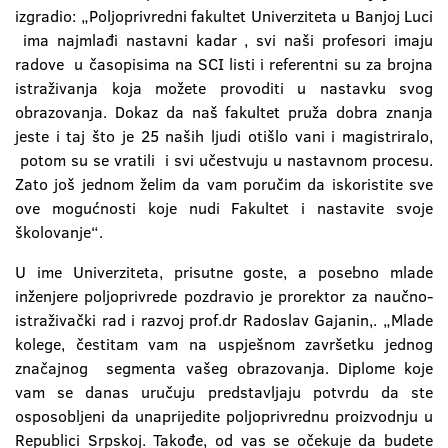
izgradio: „Poljoprivredni fakultet Univerziteta u Banjoj Luci
ima najmlađi nastavni kadar , svi naši profesori imaju
radove u časopisima na SCI listi i referentni su za brojna
istraživanja koja možete provoditi u nastavku svog
obrazovanja. Dokaz da naš fakultet pruža dobra znanja
jeste i taj što je 25 naših ljudi otišlo vani i magistriralo,
potom su se vratili i svi učestvuju u nastavnom procesu.
Zato još jednom želim da vam poručim da iskoristite sve
ove mogućnosti koje nudi Fakultet i nastavite svoje
školovanje“.
U ime Univerziteta, prisutne goste, a posebno mlade
inženjere poljoprivrede pozdravio je prorektor za naučno-
istraživački rad i razvoj prof.dr Radoslav Gajanin,. „Mlade
kolege, čestitam vam na uspješnom završetku jednog
značajnog segmenta vašeg obrazovanja. Diplome koje
vam se danas uručuju predstavljaju potvrdu da ste
osposobljeni da unaprijedite poljoprivrednu proizvodnju u
Republici Srpskoj. Takođe, od vas se očekuje da budete