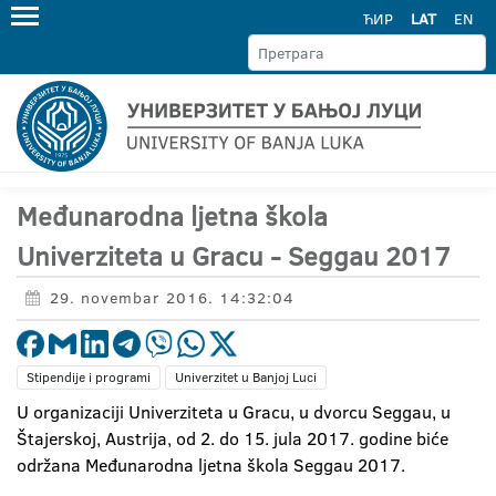
ЋИР
LAT
EN
Međunarodna ljetna škola
Univerziteta u Gracu - Seggau 2017
29. novembar 2016. 14:32:04
Stipendije i programi
Univerzitet u Banjoj Luci
U organizaciji Univerziteta u Gracu, u dvorcu Seggau, u
Štajerskoj, Austrija, od 2. do 15. jula 2017. godine biće
održana Međunarodna ljetna škola Seggau 2017.