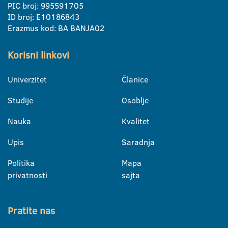
PIC broj: 995591705
ID broj: E10186843
Erazmus kod: BA BANJA02
Korisni linkovi
Univerzitet
Članice
Studije
Osoblje
Nauka
Kvalitet
Upis
Saradnja
Politika
Mapa
privatnosti
sajta
Pratite nas