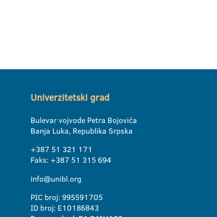
Univerzitetski grad
Bulevar vojvode Petra Bojovića
Banja Luka, Republika Srpska
+387 51 321 171
Faks: +387 51 315 694
info@unibl.org
PIC broj: 995591705
ID broj: E10186843