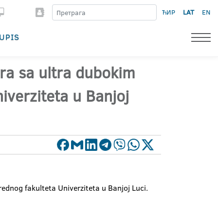
ЋИР
LAT
EN
UPIS
era sa ultra dubokim
iverziteta u Banjoj
ednog fakulteta Univerziteta u Banjoj Luci.