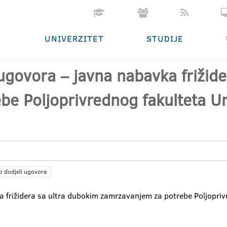
UNIVERZITET
STUDIJE
 ugovora – javna nabavka frižid
e Poljoprivrednog fakulteta Un
o dodjeli ugovora
 frižidera sa ultra dubokim zamrzavanjem za potrebe Poljoprivr