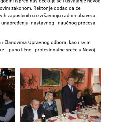
 godini ispred nas očekuje se i usvajanje novog
novim zakonom. Rektor je dodao da će
ih zaposlenih u izvršavanju radnih obaveza,
diti unapređenju nastavnog i naučnog procesa
ma i članovima Upravnog odbora, kao i svim
e i puno lične i profesionalne sreće u Novoj