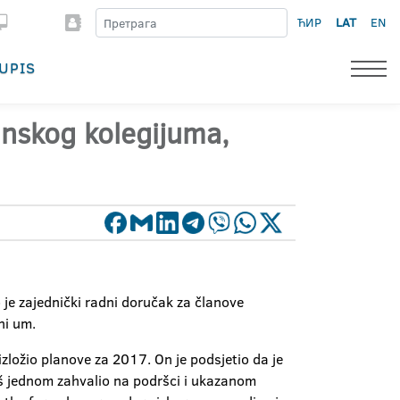
ЋИР
LAT
EN
UPIS
anskog kolegijuma,
je zajednički radni doručak za članove
ni um.
izložio planove za 2017. On je podsjetio da je
oš jednom zahvalio na podršci i ukazanom