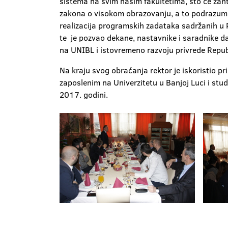
sistema na svim našim fakultetima, što će zahti
zakona o visokom obrazovanju, a to podrazumi
realizacija programskih zadataka sadržanih u
te je pozvao dekane, nastavnike i saradnike da
na UNIBL i istovremeno razvoju privrede Repub
Na kraju svog obraćanja rektor je iskoristio 
zaposlenim na Univerzitetu u Banjoj Luci i stu
2017. godini.