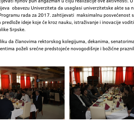
jevati njihov pun angažman u cilju realizacije ove aktivnosti. U
jeva obavezu Univerziteta da usaglasi univerzitetske akte sa 
 Programu rada za 2017. zahtijevati maksimalnu posvećenost sv
 predlože ideje koje će kroz nauku, istraživanje i inovacije vo
like Srpske.
priliku da članovima rektorskog kolegijuma, dekanima, senatori
dentima poželi srećne predstojeće novogodišnje i božićne praznik