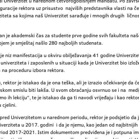
di Univerzitet u narednom četvorogodišnjem mandatu. Po završe
guracije rektora uz prisustvo najviših predstavnika vlasti na 
teta sa kojima naš Univerzitet sarađuje i mnogih drugih ličnost
n je akademski čas za studente prve godine svih fakulteta naše
jem je smještaj našlo 280 najboljih studenata.
e niz manifestacija u okviru obilježavanja 41 godine Univerzitet u
niverziteta i zaposlenih u situaciji kada je Univerzitet bio izl
la na proceduru izbora rektora.
u, rektor je istakao da je ona teška, ali je izrazio očekivanje da 
sijskom smislu biti lakša. U svom obraćanju osvrnuo se i na m
ih lekciju“, te je istakao da ga ti navodi vrijeđaju i kao rektor
 cjelini.
 pred Univerzitetom u narednom periodu, rektor je podsjetio da 
verziteta u 2017. godini i da je njemu, kao jedan od najbitniji
 period 2017-2021. Istim dokumentom predviđena je i potpuna i