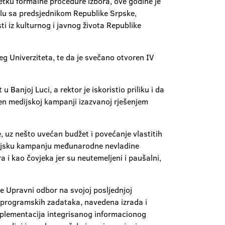
tku formalne procedure izbora, ove godine je
čelu sa predsjednikom Republike Srpske,
i iz kulturnog i javnog života Republike
g Univerziteta, te da je svečano otvoren IV
 Banjoj Luci, a rektor je iskoristio priliku i da
ožen medijskoj kampanji izazvanoj rješenjem
će, uz nešto uvećan budžet i povećanje vlastitih
edijsku kampanju međunarodne nevladine
a i kao čovjeka jer su neutemeljeni i paušalni,
je Upravni odbor na svojoj posljednjoj
h programskih zadataka, navedena izrada i
mplementacija integrisanog informacionog