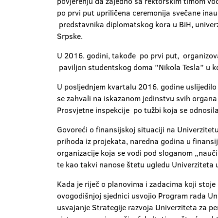
povjerenju da zajedno sa rektorskim timom vo
po prvi put upriličena ceremonija svečane inau
predstavnika diplomatskog kora u BiH, univerzi
Srpske.
U 2016. godini, takođe po prvi put, organizova
paviljon studentskog doma ”Nikola Tesla” u ko
U posljednjem kvartalu 2016. godine uslijedilo j
se zahvali na iskazanom jedinstvu svih organa u
Prosvjetne inspekcije po tužbi koja se odnosi
Govoreći o finansijskoj situaciji na Univerzitet
prihoda iz projekata, naredna godina u finan
organizacije koja se vodi pod sloganom „naučimo 
te kao takvi nanose štetu ugledu Univerziteta u
Kada je riječ o planovima i zadacima koji stoje
ovogodišnjoj sjednici usvojio Program rada Uni
usvajanje Strategije razvoja Univerziteta za