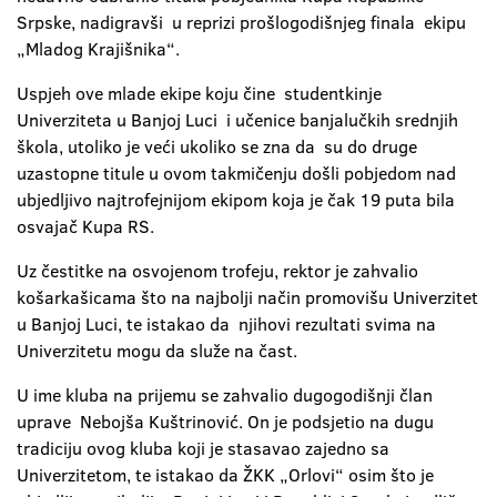
Srpske, nadigravši u reprizi prošlogodišnjeg finala ekipu
„Mladog Krajišnika“.
Uspjeh ove mlade ekipe koju čine studentkinje
Univerziteta u Banjoj Luci i učenice banjalučkih srednjih
škola, utoliko je veći ukoliko se zna da su do druge
uzastopne titule u ovom takmičenju došli pobjedom nad
ubjedljivo najtrofejnijom ekipom koja je čak 19 puta bila
osvajač Kupa RS.
Uz čestitke na osvojenom trofeju, rektor je zahvalio
košarkašicama što na najbolji način promovišu Univerzitet
u Banjoj Luci, te istakao da njihovi rezultati svima na
Univerzitetu mogu da služe na čast.
U ime kluba na prijemu se zahvalio dugogodišnji član
uprave Nebojša Kuštrinović. On je podsjetio na dugu
tradiciju ovog kluba koji je stasavao zajedno sa
Univerzitetom, te istakao da ŽKK „Orlovi“ osim što je