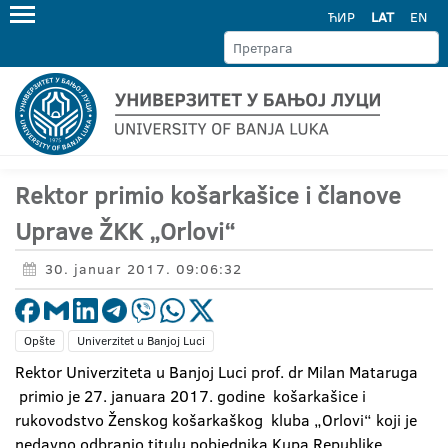
ЋИР
LAT
EN
Rektor primio košarkašice i članove
Uprave ŽKK „Orlovi“
30. januar 2017. 09:06:32
Opšte
Univerzitet u Banjoj Luci
Rektor Univerziteta u Banjoj Luci prof. dr Milan Mataruga
primio je 27. januara 2017. godine košarkašice i
rukovodstvo Ženskog košarkaškog kluba „Orlovi“ koji je
nedavno odbranio titulu pobjednika Kupa Republike