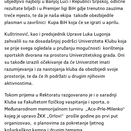
ubjedljivo najbolji u Banjoj Luci i Republici Srpskoj, odlične
rezultate bilježi i u Premijer ligi BiH gdje trenutno zauzima
treće mjesto, te da je naša ekipa takođe obezbijedile
plasman u završnici Kupa BiH koja će se igrati u aprilu.
Kuštrinović, kao i predsjednik Uprave Luka Lugonja
zahvalili su na dosadašnjoj podršci Univerziteta Klubu koja
se prije svega ogledala u pružanju mogućnosti korištenja
sportskih dvorana na prostoru Univerzitetskog grada. Oni
su takođe izrazili očekivanje da će Univerzitet imati
razumijevanja i za nastojanja kluba da obezbijedi svoje
prostorije, te da će ih podržati u drugim njihovim
aktivnostima.
Tokom prijema u Rektoratu razgovarano je i o saradnji
Kluba sa Fakultetom fizičkog vaspitanja i sporta, o
Međunarodnom memorijalnom turniru „Aco-Prle-Milenko“
kojeg je upravo ŽKK „Orlovi“ prošle godine po prvi put
organizovao, o planovima za pokretanje ljetnog
košarkaškog kampa i drugim temama.