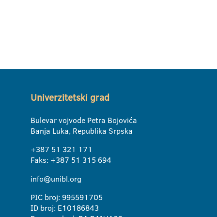
Univerzitetski grad
Bulevar vojvode Petra Bojovića
Banja Luka, Republika Srpska
+387 51 321 171
Faks: +387 51 315 694
info@unibl.org
PIC broj: 995591705
ID broj: E10186843