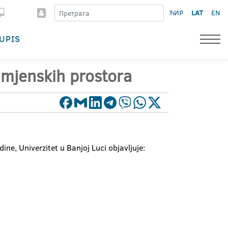
ЋИР
LAT
EN
UPIS
amjenskih prostora
e, Univerzitet u Banjoj Luci objavljuje: