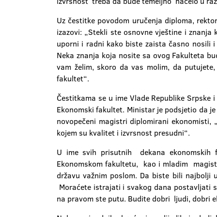
izvrsnost treba da bude temeljno načelo u raz
Uz čestitke povodom uručenja diploma, rektor 
izazovi: „Stekli ste osnovne vještine i znanja 
uporni i radni kako biste zaista časno nosili 
Neka znanja koja nosite sa ovog Fakulteta bud
vam želim, skoro da vas molim, da putujete, 
fakultet“.
Čestitkama se u ime Vlade Republike Srpske i M
Ekonomski fakultet. Ministar je podsjetio da j
novopečeni magistri diplomirani ekonomisti, „
kojem su kvalitet i izvrsnost presudni“.
U ime svih prisutnih dekana ekonomskih fa
Ekonomskom fakultetu, kao i mladim magistri
državu važnim poslom. Da biste bili najbolji 
Moraćete istrajati i svakog dana postavljati 
na pravom ste putu. Budite dobri ljudi, dobri ek