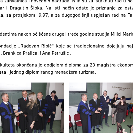
ela zahvalnica i novčanih nagrada. Njih su za istaknuti rad u n
mar i Dragutin Šipka. Na isti način odato je priznanje za ost
a, sa prosjekom 9,97, a za dugogodišnji uspješan rad na Fak
entima nakon očišćene druge i treće godine studija Milici Marić 
ondacije „Radovan Ribić“ koje se tradiocionalno dojeljuju 
ć, Brankica Pralica, i Ana Petrušić .
ulteta okončana je dodjelom diploma za 23 magistra ekonoms
ta i jednog diplomiranog menadžera turizma.