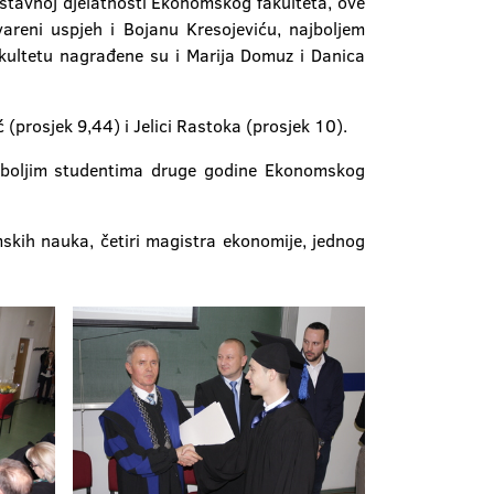
astavnoj djelatnosti Ekonomskog fakulteta, ove
vareni uspjeh i Bojanu Kresojeviću, najboljem
ultetu nagrađene su i Marija Domuz i Danica
(prosjek 9,44) i Jelici Rastoka (prosjek 10).
najboljim studentima druge godine Ekonomskog
kih nauka, četiri magistra ekonomije, jednog