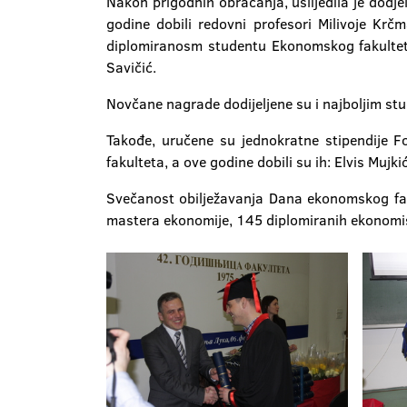
Nakon prigodnih obraćanja, uslijedila je dodj
godine dobili redovni profesori Milivoje Krč
diplomiranosm studentu Ekonomskog fakultet
Savičić.
Novčane nagrade dodijeljene su i najboljim stud
Takođe, uručene su jednokratne stipendije F
fakulteta, a ove godine dobili su ih: Elvis Mujki
Svečanost obilježavanja Dana ekonomskog fak
mastera ekonomije, 145 diplomiranih ekonomis