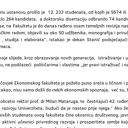
 ustanovu prošlo je 12. 233 studenata, od kojih je 5674 ili
lo 264 kandidata, a doktorsku disertaciju odbranilo 74 kand
e, na Fakultetu je do danas rađeno osam temeljnih revizija na
vačkim radom, objavili su oko 50 udžbenika, monografija i prir
, studija i elaborata“, istakao je dekan Stanić podsjećaju
omaca.
oje slijede, kroz obrazovanje novih generacija, istraživanje i
u, ne podilazeći političarima i vlastima „jer pravi istraživač i 
ovjek Ekonomskog fakulteta je poželio puno sreće u ličnom i pr
stakao, nisu samo došli do nekih ekonomskih spoznaja, već su, što
 obratio rektor prof. dr Milan Mataruga, te čestitajući 42. rođ
 razvoju Univerziteta, budući da je nastao prije njega.“ Ako 
bivših studenata ovog fakulteta čine okosnicu društvenog, javn
e aktivni učesnici privrednog razvoja i prosperiteta zemlje ko