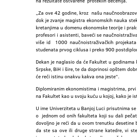
na rezultate ostvarene proteklih decenija.
„Za ove 42 godine, kroz našu naučnoobrazovnu
dok je zvanje magistra ekonomskih nauka stek
kretanjima u domenu ekonomske teorije i praks
profesori i asistenti, baveći se naučnoistraži
više id 1000 naučnoistraživačkih projekata 
studenata prvog ciklusa i preko 900 postdipl
Dekan je naglasio da će Fakultet u godinama k
Srpske, BiH i šire, te da doprinosi opštem dobr
će reći istinu onakvu kakva ona jeste“.
Diplomiranim ekonomistima i magistrima, prvi č
na Fakultet kao u svoju kuću u kojoj, kako je i
U ime Univerziteta u Banjoj Luci prisutnima se
o jednom od onih fakulteta koji su dali pečat
dovoljno je reći da u ovom trenutku desetine 
da ste sa ove ili druge strane katedre, vi st