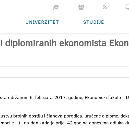
UNIVERZITET
STUDIJE
 diplomiranih ekonomista Ekono
ta održanom 6. februara 2017. godine, Ekonomski fakultet Univ
sustvu brojnih gostiju i članova porodica, uručene diplome, deka
omocije – tj. na dan kada je prije 42 godine donesena odluka d