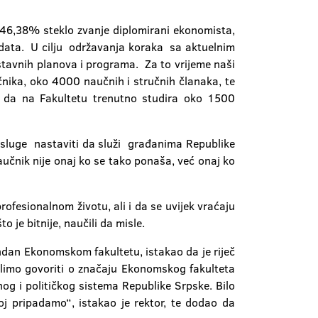
 46,38% steklo zvanje diplomirani ekonomista,
idata. U cilju održavanja koraka sa aktuelnim
stavnih planova i programa. Za to vrijeme naši
učnika, oko 4000 naučnih i stručnih članaka, te
ći da na Fakultetu trenutno studira oko 1500
 usluge nastaviti da služi građanima Republike
naučnik nije onaj ko se tako ponaša, već onaj ko
ofesionalnom životu, ali i da se uvijek vraćaju
 je bitnije, naučili da misle.
endan Ekonomskom fakultetu, istakao da je riječ
želimo govoriti o značaju Ekonomskog fakulteta
og i političkog sistema Republike Srpske. Bilo
joj pripadamo“, istakao je rektor, te dodao da