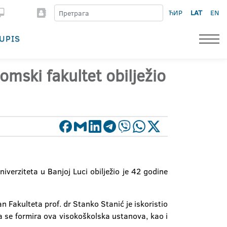
ЋИР
LAT
EN
UPIS
mski fakultet obilježio
erziteta u Banjoj Luci obilježio je 42 godine
n Fakulteta prof. dr Stanko Stanić je iskoristio
a se formira ova visokoškolska ustanova, kao i