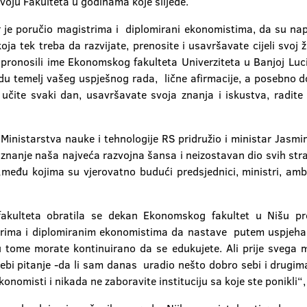
voju Fakulteta u godinama koje slijede.
je poručio magistrima i diplomirani ekonomistima, da su napra
koja tek treba da razvijate, prenosite i usavršavate cijeli svoj
i pronosili ime Ekonomskog fakulteta Univerziteta u Banjoj Luc
u temelj vašeg uspješnog rada, lične afirmacije, a posebno d
učite svaki dan, usavršavate svoja znanja i iskustva, radite
inistarstva nauke i tehnologije RS pridružio i ministar Jasmin K
e znanje naša najveća razvojna šansa i neizostavan dio svih stra
među kojima su vjerovatno budući predsjednici, ministri, ambas
kulteta obratila se dekan Ekonomskog fakultet u Nišu pro
ma i diplomiranim ekonomistima da nastave putem uspjeha: „
u tome morate kontinuirano da se edukujete. Ali prije svega mor
sebi pitanje -da li sam danas uradio nešto dobro sebi i drugi
onomisti i nikada ne zaboravite instituciju sa koje ste ponikli“, 