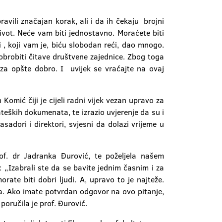
vili značajan korak, ali i da ih čekaju brojni
 život. Neće vam biti jednostavno. Moraćete biti
i , koji vam je, biću slobodan reći, dao mnogo.
obrobiti čitave društvene zajednice. Zbog toga
 za opšte dobro. I uvijek se vraćajte na ovaj
omić čiji je cijeli radni vijek vezan upravo za
teških dokumenata, te izrazio uvjerenje da su i
adori i direktori, svjesni da dolazi vrijeme u
f. dr Jadranka Đurović, te poželjela našem
Izabrali ste da se bavite jednim časnim i za
ate biti dobri ljudi. A, upravo to je najteže.
ma. Ako imate potvrdan odgovor na ovo pitanje,
poručila je prof. Đurović.