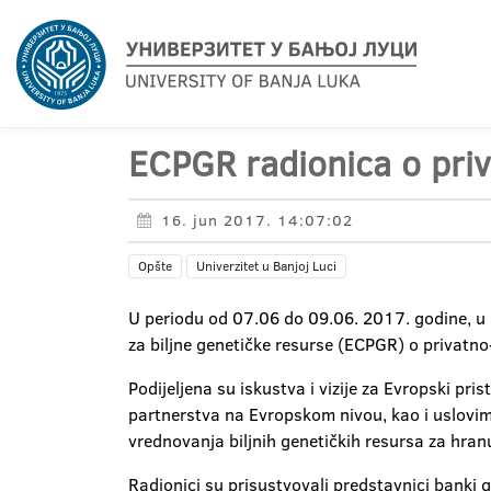
ECPGR radionica o pri
16. jun 2017. 14:07:02
Opšte
Univerzitet u Banjoj Luci
U periodu od 07.06 do 09.06. 2017. godine, u
za biljne genetičke resurse (ECPGR) o privatno
Podijeljena su iskustva i vizije za Evropski p
partnerstva na Evropskom nivou, kao i uslovima
vrednovanja biljnih genetičkih resursa za hra
Radionici su prisustvovali predstavnici banki g