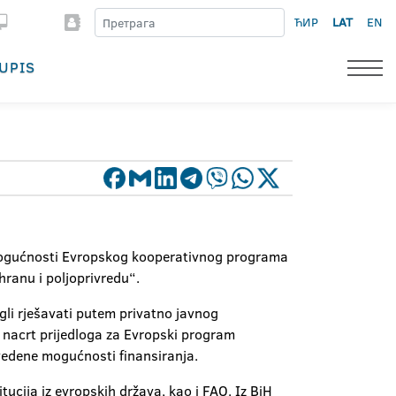
ЋИР
LAT
EN
UPIS
 mogućnosti Evropskog kooperativnog programa
hranu i poljoprivredu“.
gli rješavati putem privatno javnog
n nacrt prijedloga za Evropski program
avedene mogućnosti finansiranja.
tucija iz evropskih država, kao i FAO. Iz BiH