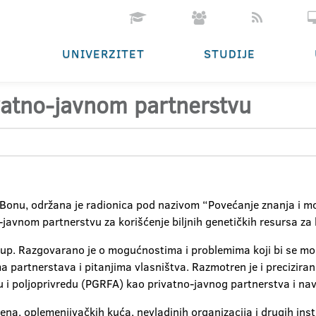
UNIVERZITET
STUDIJE
vatno-javnom partnerstvu
 Bonu, održana je radionica pod nazivom “Povećanje znanja i
-javnom partnerstvu za korišćenje biljnih genetičkih resursa za 
ristup. Razgovarano je o mogućnostima i problemima koji bi se mo
 partnerstava i pitanjima vlasništva. Razmotren je i precizira
nu i poljoprivredu (PGRFA) kao privatno-javnog partnerstva i n
ena, oplemenjivačkih kuća, nevladinih organizacija i drugih insti