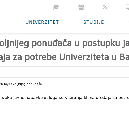
UNIVERZITET
STUDIJE
oljnijeg ponuđača u postupku j
aja za potrebe Univerziteta u Ba
ru najpovoljnijeg ponuđača
tupku javne nabavke usluga servisiranja klima uređaja za potreb