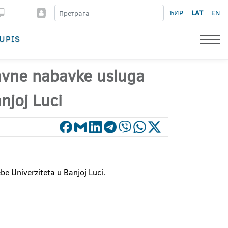
ЋИР
LAT
EN
UPIS
avne nabavke usluga
njoj Luci
e Univerziteta u Banjoj Luci.