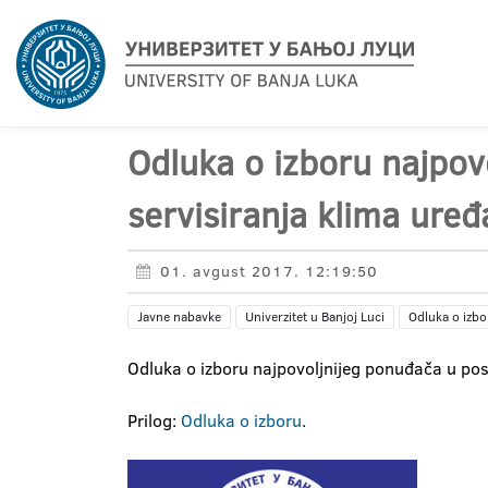
Odluka o izboru najpov
servisiranja klima uređ
01. avgust 2017. 12:19:50
Javne nabavke
Univerzitet u Banjoj Luci
Odluka o izbo
Odluka o izboru najpovoljnijeg ponuđača u pos
Prilog:
Odluka o izboru
.