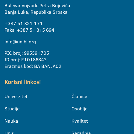
Bulevar vojvode Petra Bojovića
Banja Luka, Republika Srpska
+387 51 321 171
Faks: +387 51 315 694
info@unibl.org
PIC broj: 995591705
ID broj: E10186843
Erazmus kod: BA BANJA02
Korisni linkovi
Univerzitet
Članice
Studije
Osoblje
Nauka
Kvalitet
Upis
Saradnja