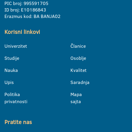
PIC broj: 995591705
ID broj: E10186843
Erazmus kod: BA BANJA02
Korisni linkovi
Univerzitet
Članice
Studije
Osoblje
Nauka
Kvalitet
Upis
Saradnja
Politika
Mapa
privatnosti
sajta
Pratite nas