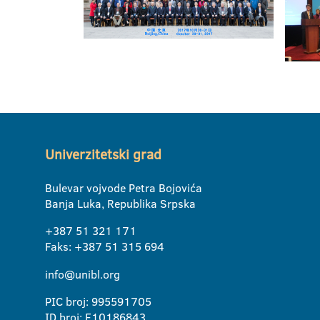
Univerzitetski grad
Bulevar vojvode Petra Bojovića
Banja Luka, Republika Srpska
+387 51 321 171
Faks: +387 51 315 694
info@unibl.org
PIC broj: 995591705
ID broj: E10186843