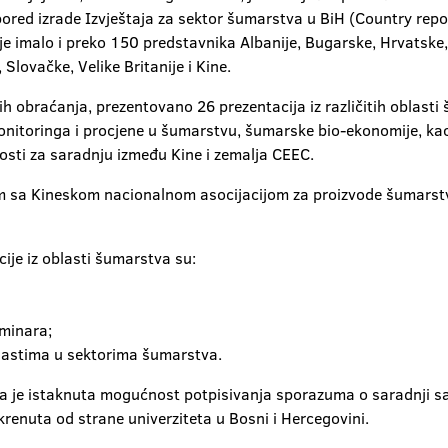
pored izrade Izvještaja za sektor šumarstva u BiH (Country repo
 je imalo i preko 150 predstavnika Albanije, Bugarske, Hrvatske,
 Slovačke, Velike Britanije i Kine.
h obraćanja, prezentovano 26 prezentacija iz različitih oblasti 
monitoringa i procjene u šumarstvu, šumarske bio-ekonomije, kao
osti za saradnju između Kine i zemalja CEEC.
um sa Kineskom nacionalnom asocijacijom za proizvode šumarstv
cije iz oblasti šumarstva su:
eminara;
blastima u sektorima šumarstva.
tva je istaknuta mogućnost potpisivanja sporazuma o saradnj
okrenuta od strane univerziteta u Bosni i Hercegovini.