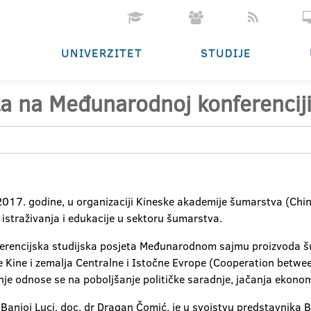
UNIVERZITET
STUDIJE
ta na Međunarodnoj konferenciji
017. godine, u organizaciji Kineske akademije šumarstva (Chi
istraživanja i edukacije u sektoru šumarstva.
ferencijska studijska posjeta Međunarodnom sajmu proizvoda šu
ine i zemalja Centralne i Istočne Evrope (Cooperation betwe
je odnose se na poboljšanje političke saradnje, jačanja ekonoms
Banjoj Luci, doc. dr Dragan Čomić, je u svojstvu predstavnika 