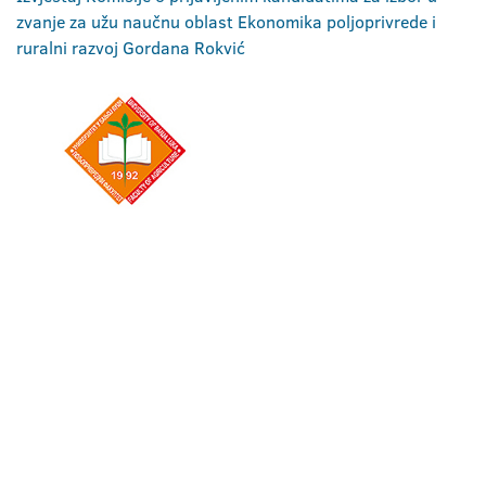
zvanje za užu naučnu oblast Ekonomika poljoprivrede i
ruralni razvoj Gordana Rokvić