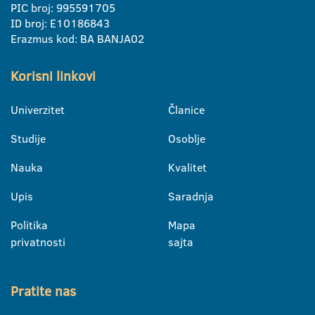
PIC broj: 995591705
ID broj: E10186843
Erazmus kod: BA BANJA02
Korisni linkovi
Univerzitet
Članice
Studije
Osoblje
Nauka
Kvalitet
Upis
Saradnja
Politika
Mapa
privatnosti
sajta
Pratite nas