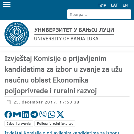
ЋИР
LAT
EN
Izvještaj Komisije o prijavljenim
kandidatima za izbor u zvanje za užu
naučnu oblast Ekonomika
poljoprivrede i ruralni razvoj
25. decembar 2017. 17:50:38
Izbori u zvanja
Poljoprivredni fakultet
Izvještaj Komisije o prijavljenim kandidatima za izbor u