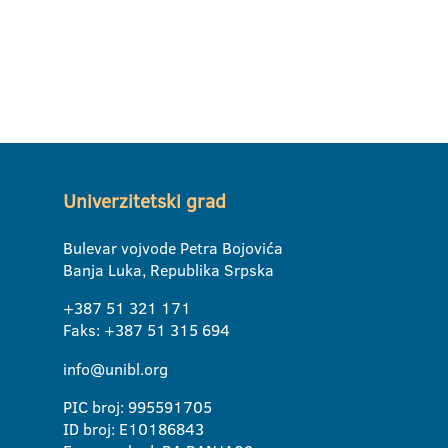
Univerzitetski grad
Bulevar vojvode Petra Bojovića
Banja Luka, Republika Srpska
+387 51 321 171
Faks: +387 51 315 694
info@unibl.org
PIC broj: 995591705
ID broj: E10186843