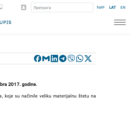
ЋИР
LAT
EN
UPIS
mbra 2017. godine.
 koje su načinile veliku materijalnu štetu na