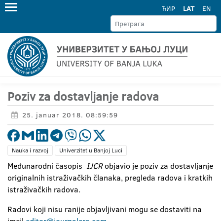
ЋИР
LAT
EN
Poziv za dostavljanje radova
25. januar 2018. 08:59:59
Nauka i razvoj
Univerzitet u Banjoj Luci
Međunarodni časopis
IJCR
objavio je poziv za dostavljanje
originalnih istraživačkih članaka, pregleda radova i kratkih
istraživačkih radova.
Radovi koji nisu ranije objavljivani mogu se dostaviti na