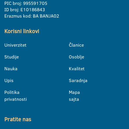
PIC broj: 995591705
ID broj: E10186843
Erazmus kod: BA BANJA02
Korisni linkovi
Univerzitet
Članice
Studije
Osoblje
Nauka
Kvalitet
Upis
Saradnja
Politika
Mapa
privatnosti
sajta
Pratite nas