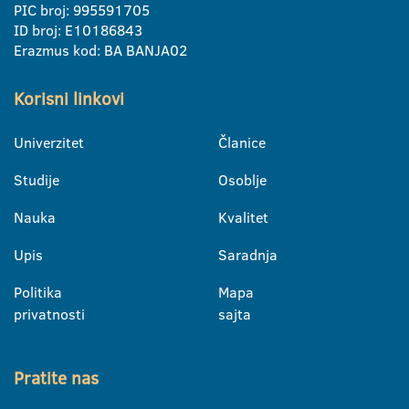
PIC broj: 995591705
ID broj: E10186843
Erazmus kod: BA BANJA02
Korisni linkovi
Univerzitet
Članice
Studije
Osoblje
Nauka
Kvalitet
Upis
Saradnja
Politika
Mapa
privatnosti
sajta
Pratite nas