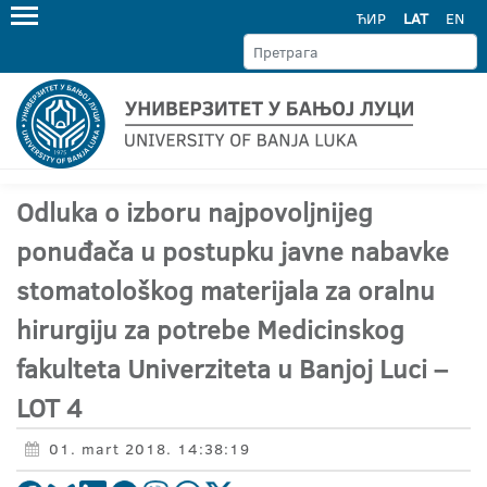
ЋИР
LAT
EN
Odluka o izboru najpovoljnijeg
ponuđača u postupku javne nabavke
stomatološkog materijala za oralnu
hirurgiju za potrebe Medicinskog
fakulteta Univerziteta u Banjoj Luci –
LOT 4
01. mart 2018. 14:38:19