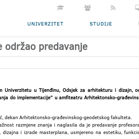
UNIVERZITET
STUDIJE
ne održao predavanje
 Univerzitetu u Tijenđinu, Odsjek za arhitekturu i dizajn, 
ranja do implementacije” u amfiteatru Arhitektonsko-građevins
ević, dekan Arhitektonsko-građevinskog-geodetskog fakulteta.
važnost razmjene znanja i naglasila da je predavanje profesor
 dizajna i izrade masterplana, usmjereno na estetiku, funkci