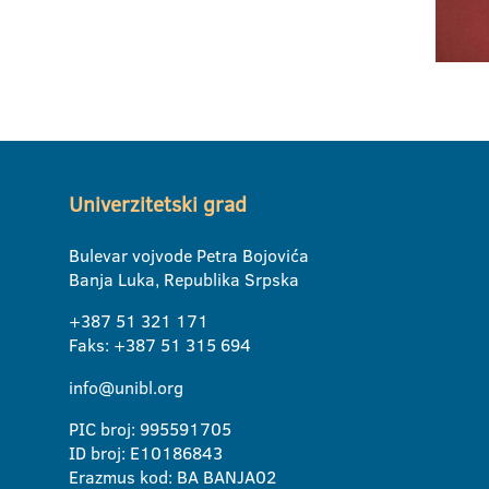
Univerzitetski grad
Bulevar vojvode Petra Bojovića
Banja Luka, Republika Srpska
+387 51 321 171
Faks: +387 51 315 694
info@unibl.org
PIC broj: 995591705
ID broj: E10186843
Erazmus kod: BA BANJA02