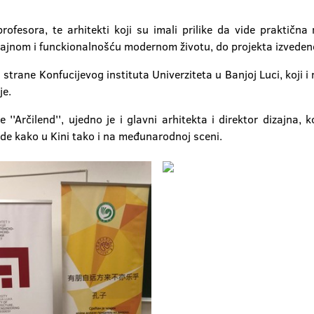
ofesora, te arhitekti koji su imali prilike da vide praktična 
dizajnom i funckionalnošću modernom životu, do projekta izveden
rane Konfucijevog instituta Univerziteta u Banjoj Luci, koji i 
je.
'Arčilend'', ujedno je i glavni arhitekta i direktor dizajna, ko
de kako u Kini tako i na međunarodnoj sceni.