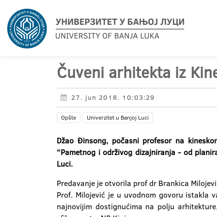
Čuveni arhitekta iz Ki
27. jun 2018. 10:03:29
Opšte
Univerzitet u Banjoj Luci
Džao Đinsong, počasni profesor na kineskom
“Pametnog i održivog dizajniranja - od plani
Luci.
Predavanje je otvorila prof dr Brankica Miloj
Prof. Milojević je u uvodnom govoru istakla 
najnovijim dostignućima na polju arhitekture,