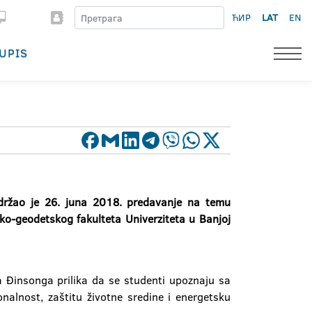
ЋИР
LAT
EN
UPIS
održao je 26. juna 2018. predavanje na temu
ko-geodetskog fakulteta Univerziteta u Banjoj
a Đinsonga prilika da se studenti upoznaju sa
onalnost, zaštitu životne sredine i energetsku