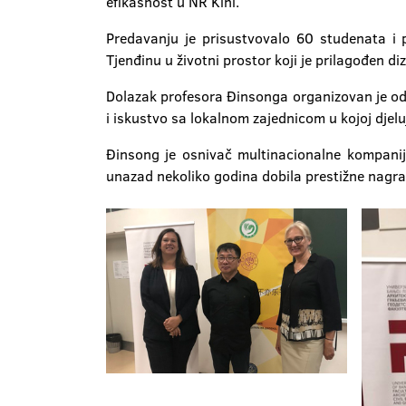
efikasnost u NR Kini.
Predavanju je prisustvovalo 60 studenata i pr
Tjenđinu u životni prostor koji je prilagođen 
Dolazak profesora Đinsonga organizovan je od st
i iskustvo sa lokalnom zajednicom u kojoj djelu
Đinsong je osnivač multinacionalne kompanije '
unazad nekoliko godina dobila prestižne nagra