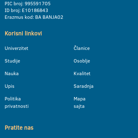
PIC broj: 995591705
ID broj: E10186843
Erazmus kod: BA BANJA02
Korisni linkovi
Univerzitet
Članice
Studije
Osoblje
Nauka
Kvalitet
Upis
Saradnja
Politika
Mapa
privatnosti
sajta
Pratite nas