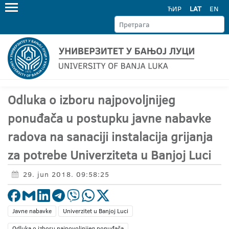
ЋИР
LAT
EN
Odluka o izboru najpovoljnijeg
ponuđača u postupku javne nabavke
radova na sanaciji instalacija grijanja
za potrebe Univerziteta u Banjoj Luci
29. jun 2018. 09:58:25
Javne nabavke
Univerzitet u Banjoj Luci
Odluka o izboru najpovoljnijeg ponuđača