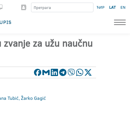
ЋИР
LAT
EN
UPIS
 u zvanje za užu naučnu
jana Tubić, Žarko Gagić