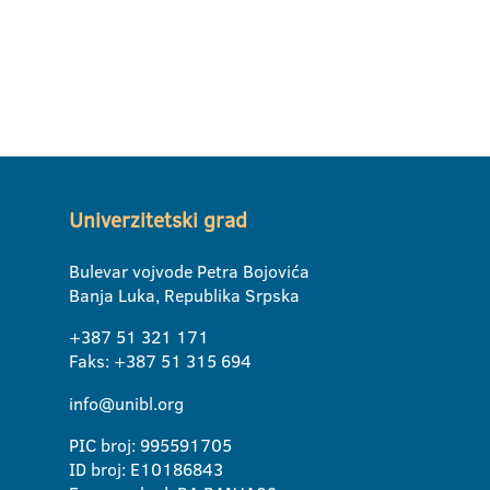
Univerzitetski grad
Bulevar vojvode Petra Bojovića
Banja Luka, Republika Srpska
+387 51 321 171
Faks: +387 51 315 694
info@unibl.org
PIC broj: 995591705
ID broj: E10186843