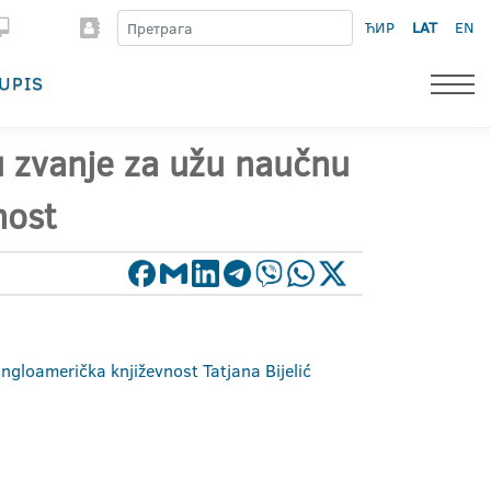
ЋИР
LAT
EN
UPIS
 u zvanje za užu naučnu
nost
angloamerička književnost Tatjana Bijelić