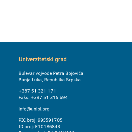
Univerzitetski grad
Bulevar vojvode Petra Bojovića
Banja Luka, Republika Srpska
+387 51 321 171
Faks: +387 51 315 694
info@unibl.org
PIC broj: 995591705
ID broj: E10186843