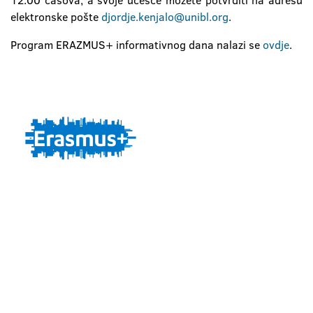
12:00 časova, a svoje učešće možete potvrditi na adresu
elektronske pošte
djordje.kenjalo@unibl.org
.
Program ERAZMUS+ informativnog dana nalazi se
ovdje
.