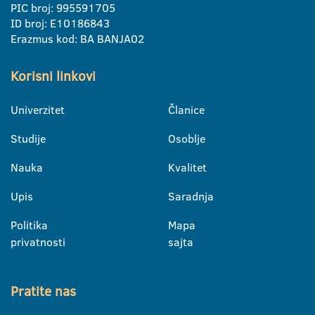
PIC broj: 995591705
ID broj: E10186843
Erazmus kod: BA BANJA02
Korisni linkovi
Univerzitet
Članice
Studije
Osoblje
Nauka
Kvalitet
Upis
Saradnja
Politika
Mapa
privatnosti
sajta
Pratite nas