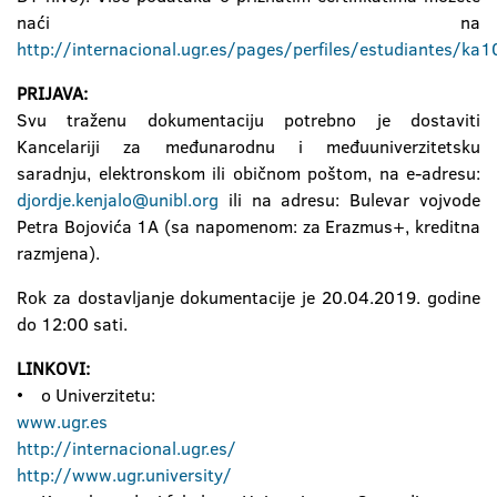
naći na
http://internacional.ugr.es/pages/perfiles/estudiantes/
PRIJAVA:
Svu traženu dokumentaciju potrebno je dostaviti
Kancelariji za međunarodnu i međuuniverzitetsku
saradnju, elektronskom ili običnom poštom, na e-adresu:
djordje.kenjalo@unibl.org
ili na adresu: Bulevar vojvode
Petra Bojovića 1A (sa napomenom: za Erazmus+, kreditna
razmjena).
Rok za dostavljanje dokumentacije je 20.04.2019. godine
do 12:00 sati.
LINKOVI:
• o Univerzitetu:
www.ugr.es
http://internacional.ugr.es/
http://www.ugr.university/