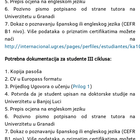
5. Prepis ocjena na engleskom jeziku
6. Pozivno pismo potpisano od strane tutora na
Univerzitetu u Granadi
7. Dokaz o poznavanju španskog ili engleskog jezika (CEFR
B1 nivo). Više podataka o priznatim certifikatima možete
naći na
http://internacional.ugr.es/pages/perfiles/estudiantes/
Potrebna dokumentacija za studente III ciklusa:
1. Kopija pasoša
2. CV u Europass formatu
3. Prijedlog Ugovora o učenju (
Prilog 1
)
4. Potvrda da je student upisan na doktorske studije na
Univerzitetu u Banjoj Luci
5. Prepis ocjena na engleskom jeziku
6. Pozivno pismo potpisano od strane tutora na
Univerzitetu u Granadi
7. Dokaz o poznavanju španskog ili engleskog jezika (CEFR
B1 nivo). Više podataka o priznatim certifikatima možete