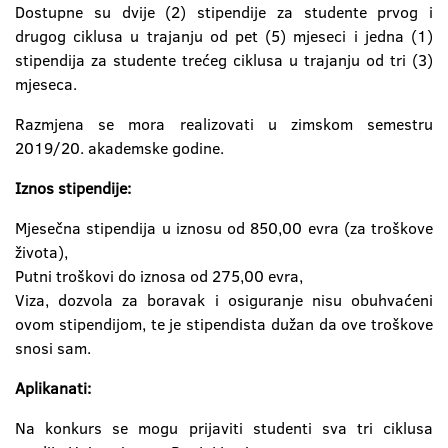
Dostupne su dvije (2) stipendije za studente prvog i
drugog ciklusa u trajanju od pet (5) mjeseci i jedna (1)
stipendija za studente trećeg ciklusa u trajanju od tri (3)
mjeseca.
Razmjena se mora realizovati u zimskom semestru
2019/20. akademske godine.
Iznos stipendije:
Mjesečna stipendija u iznosu od 850,00 evra (za troškove
života),
Putni troškovi do iznosa od 275,00 evra,
Viza, dozvola za boravak i osiguranje nisu obuhvaćeni
ovom stipendijom, te je stipendista dužan da ove troškove
snosi sam.
Aplikanati:
Na konkurs se mogu prijaviti studenti sva tri ciklusa