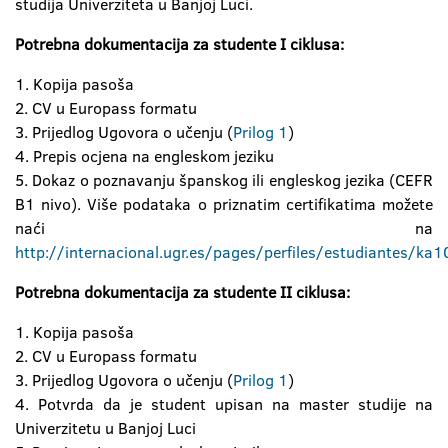
studija Univerziteta u Banjoj Luci.
Potrebna dokumentacija za studente I ciklusa:
1. Kopija pasoša
2. CV u Europass formatu
3. Prijedlog Ugovora o učenju (
Prilog 1
)
4. Prepis ocjena na engleskom jeziku
5. Dokaz o poznavanju španskog ili engleskog jezika (CEFR
B1 nivo). Više podataka o priznatim certifikatima možete
naći na
http://internacional.ugr.es/pages/perfiles/estudiantes/
Potrebna dokumentacija za studente II ciklusa:
1. Kopija pasoša
2. CV u Europass formatu
3. Prijedlog Ugovora o učenju (
Prilog 1
)
4. Potvrda da je student upisan na master studije na
Univerzitetu u Banjoj Luci