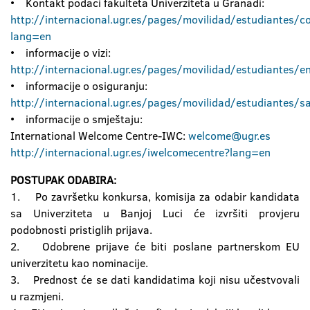
• Kontakt podaci fakulteta Univerziteta u Granadi:
http://internacional.ugr.es/pages/movilidad/estudiantes/c
lang=en
• informacije o vizi:
http://internacional.ugr.es/pages/movilidad/estudiantes/e
• informacije o osiguranju:
http://internacional.ugr.es/pages/movilidad/estudiantes/s
• informacije o smještaju:
International Welcome Centre-IWC:
welcome@ugr.es
http://internacional.ugr.es/iwelcomecentre?lang=en
POSTUPAK ODABIRA:
1. Po završetku konkursa, komisija za odabir kandidata
sa Univerziteta u Banjoj Luci će izvršiti provjeru
podobnosti pristiglih prijava.
2. Odobrene prijave će biti poslane partnerskom EU
univerzitetu kao nominacije.
3. Prednost će se dati kandidatima koji nisu učestvovali
u razmjeni.