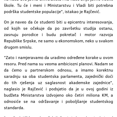
škole. Tu će i meni i Ministarstvu i Vladi biti potrebna
podrška studentske populacije", istakao je Rajčević.
On je naveo da će studenti biti u epicentru interesovanja,
od kojih se očekuje da po završetku studija ostanu,
zasnuju porodice i budu pokretač i motor razvoja
Republike Srpske, ne samo u ekonomskom, neko u svakom
drugom smislu.
"Zato i namjeravamo da uradimo određene korake u ovom
resoru. Pred nama su veoma ambiciozni planovi. Nadam se
da ćemo u partnerskom odnosu, a imamo korektnu
saradnju sa oba studentska parlamenta, zajednički doći
do tih rješenja uz saglasnost akademske zajednice",
naglasio je Rajčević i podsjetio da je u ovoj godini iz
budžeta Ministarstva izdvojeno oko četiri miliona KM, a
odnosiće se na održavanje i poboljšanje studentskog
standarda.