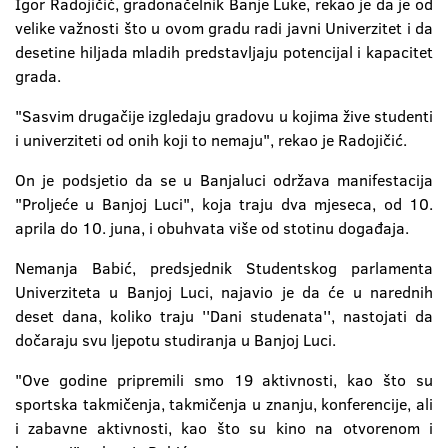
Igor Radojičić, gradonačelnik Banje Luke, rekao je da je od
velike važnosti što u ovom gradu radi javni Univerzitet i da
desetine hiljada mladih predstavljaju potencijal i kapacitet
grada.
"Sasvim drugačije izgledaju gradovu u kojima žive studenti
i univerziteti od onih koji to nemaju", rekao je Radojičić.
On je podsjetio da se u Banjaluci održava manifestacija
"Proljeće u Banjoj Luci", koja traju dva mjeseca, od 10.
aprila do 10. juna, i obuhvata više od stotinu događaja.
Nemanja Babić, predsjednik Studentskog parlamenta
Univerziteta u Banjoj Luci, najavio je da će u narednih
deset dana, koliko traju ''Dani studenata'', nastojati da
dočaraju svu ljepotu studiranja u Banjoj Luci.
"Ove godine pripremili smo 19 aktivnosti, kao što su
sportska takmičenja, takmičenja u znanju, konferencije, ali
i zabavne aktivnosti, kao što su kino na otvorenom i