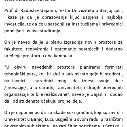
Prof. dr Radoslav Gajanin, rektor Univeziteta u Banjoj Luci,
kaže je da je obrazovanje ključ uspjeha i najbolja
investicija, te da će u saradnji sa institucijama i privrednici
poboljšati uslove studiranja.
On je naveo da je u planu izgradnja novih prostora za
fakultete, renoviranje i opremanje postojećih i dodatno
uređenje prostora u oba kampusa.
"U okviru navedenih prostora planiramo formirati
tehnološki park, koji bi služio kao mjesto gdje bi studenti,
nastavnici i saradnici mogli da iznesu svoje ideje
/inovacije/, a u saradnji Univerziteta i drugih privrednih
organizacija bi bile realizovane", naveo je Gajanin i dodao
da i od studenata očekuju brojne ideje.
On je napomenuo da su akademski građani, koji su završili
Univerzitet u Banjoj Luci, uspješni u svom radu, u različitim
privrednim subjektima i na različitim pozicijama u Srpskoj i