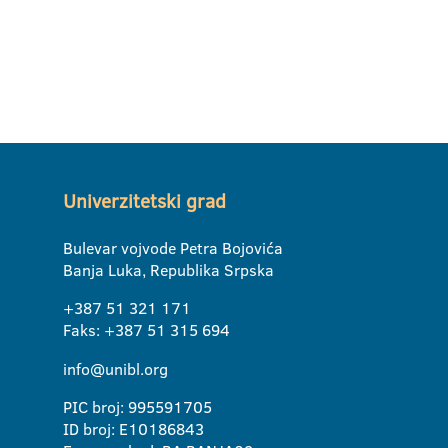
Univerzitetski grad
Bulevar vojvode Petra Bojovića
Banja Luka, Republika Srpska
+387 51 321 171
Faks: +387 51 315 694
info@unibl.org
PIC broj: 995591705
ID broj: E10186843