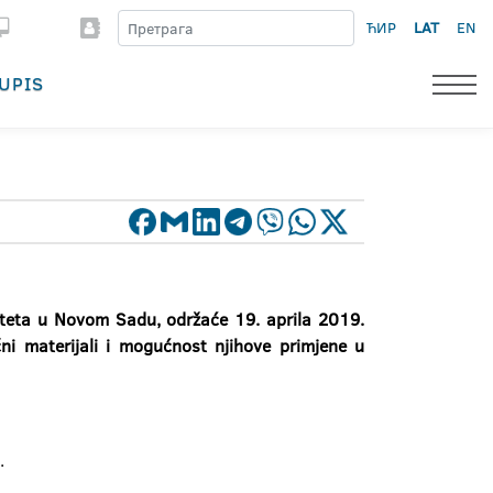
ЋИР
LAT
EN
UPIS
ziteta u Novom Sadu, održaće 19. aprila 2019.
ični materijali i mogućnost njihove primjene u
.