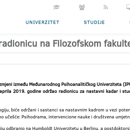
UNIVERZITET
STUDIJE
 radionicu na Filozofskom fakult
jeni između Međunarodnog Psihoanalitičkog Univerziteta (IPU) 
 aprila 2019. godine održao radionicu za nastavni kadar i st
iju, biće održani i sastanci sa nastavnim kadrom u vezi potenc
eno učešće: Psihodrama, intervencione nauke i društvena umjetn
taciju odbranio na Humboldt Univerzitetu u Berlinu, a postdoktor