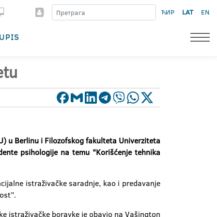
ЋИР
LAT
EN
UPIS
etu
u Berlinu i Filozofskog fakulteta Univerziteta
udente psihologije na temu "Korišćenje tehnika
ijalne istraživačke saradnje, kao i predavanje
ost”.
ske istraživačke boravke je obavio na Vašington