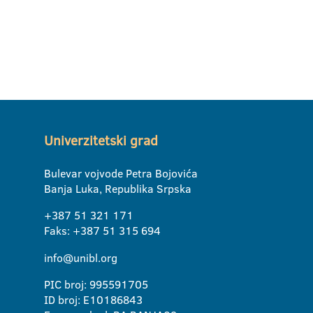
Univerzitetski grad
Bulevar vojvode Petra Bojovića
Banja Luka, Republika Srpska
+387 51 321 171
Faks: +387 51 315 694
info@unibl.org
PIC broj: 995591705
ID broj: E10186843