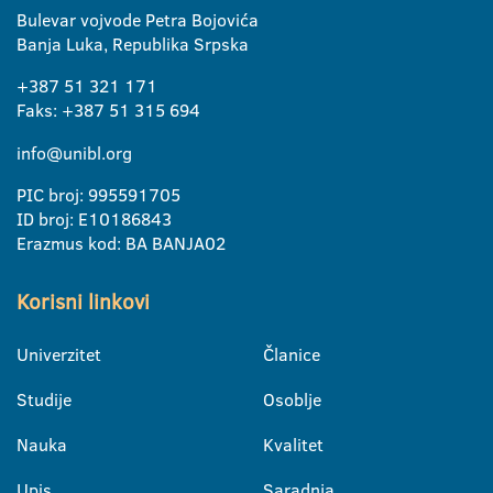
Bulevar vojvode Petra Bojovića
Banja Luka, Republika Srpska
+387 51 321 171
Faks: +387 51 315 694
info@unibl.org
PIC broj: 995591705
ID broj: E10186843
Erazmus kod: BA BANJA02
Korisni linkovi
Univerzitet
Članice
Studije
Osoblje
Nauka
Kvalitet
Upis
Saradnja