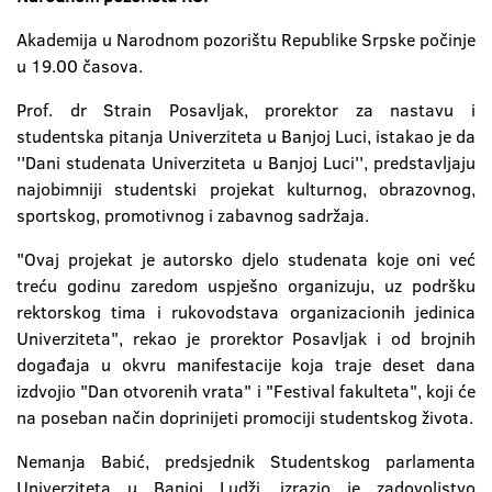
Akademija u Narodnom pozorištu Republike Srpske počinje
u 19.00 časova.
Prof. dr Strain Posavljak, prorektor za nastavu i
studentska pitanja Univerziteta u Banjoj Luci, istakao je da
''Dani studenata Univerziteta u Banjoj Luci'', predstavljaju
najobimniji studentski projekat kulturnog, obrazovnog,
sportskog, promotivnog i zabavnog sadržaja.
"Ovaj projekat je autorsko djelo studenata koje oni već
treću godinu zaredom uspješno organizuju, uz podršku
rektorskog tima i rukovodstava organizacionih jedinica
Univerziteta", rekao je prorektor Posavljak i od brojnih
događaja u okvru manifestacije koja traje deset dana
izdvojio "Dan otvorenih vrata" i "Festival fakulteta", koji će
na poseban način doprinijeti promociji studentskog života.
Nemanja Babić, predsjednik Studentskog parlamenta
Univerziteta u Banjoj Ludži, izrazio je zadovoljstvo