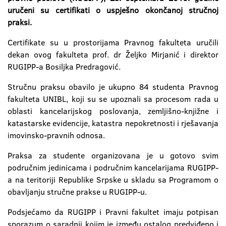
uručeni su certifikati o uspješno okončanoj stručnoj
praksi.
Certifikate su u prostorijama Pravnog fakulteta uručili
dekan ovog fakulteta prof. dr Željko Mirjanić i direktor
RUGIPP-a Bosiljka Predragović.
Stručnu praksu obavilo je ukupno 84 studenta Pravnog
fakulteta UNIBL, koji su se upoznali sa procesom rada u
oblasti kancelarijskog poslovanja, zemljišno-knjižne i
katastarske evidencije, katastra nepokretnosti i rješavanja
imovinsko-pravnih odnosa.
Praksa za studente organizovana je u gotovo svim
područnim jedinicama i područnim kancelarijama RUGIPP-
a na teritoriji Republike Srpske u skladu sa Programom o
obavljanju stručne prakse u RUGIPP-u.
Podsjećamo da RUGIPP i Pravni fakultet imaju potpisan
sporazum o saradnji kojim je između ostalog predviđeno i