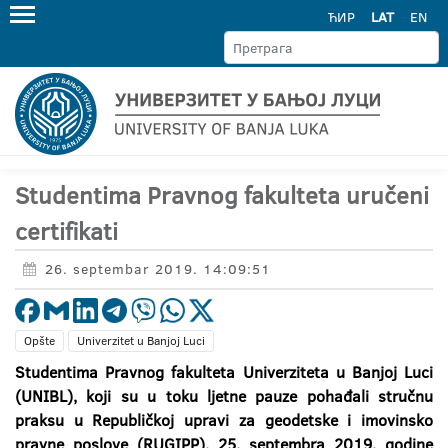
ЋИР
LAT
EN
Studentima Pravnog fakulteta uručeni
certifikati
26. septembar 2019. 14:09:51
Opšte
Univerzitet u Banjoj Luci
Studentima Pravnog fakulteta Univerziteta u Banjoj Luci
(UNIBL), koji su u toku ljetne pauze pohađali stručnu
praksu u Republičkoj upravi za geodetske i imovinsko
pravne poslove (RUGIPP), 25. septembra 2019. godine