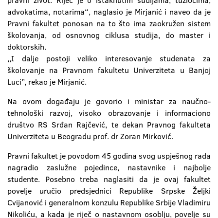
pravni život. Riječ je o istaknutim sudijama, tužiocima,
advokatima, notarima“, naglasio je Mirjanić i naveo da je
Pravni fakultet ponosan na to što ima zaokružen sistem
školovanja, od osnovnog ciklusa studija, do master i
doktorskih.
,,I dalje postoji veliko interesovanje studenata za
školovanje na Pravnom fakultetu Univerziteta u Banjoj
Luci’’, rekao je Mirjanić.
Na ovom događaju je govorio i ministar za naučno-
tehnološki razvoj, visoko obrazovanje i informaciono
društvo RS Srđan Rajčević, te dekan Pravnog fakulteta
Univerziteta u Beogradu prof. dr Zoran Mirković.
Pravni fakultet je povodom 45 godina svog uspješnog rada
nagradio zaslužne pojedince, nastavnike i najbolje
studente. Posebno treba naglasiti da je ovaj fakultet
povelje uručio predsjednici Republike Srpske Željki
Cvijanović i generalnom konzulu Republike Srbije Vladimiru
Nikoliću, a kada je riječ o nastavnom osoblju, povelje su