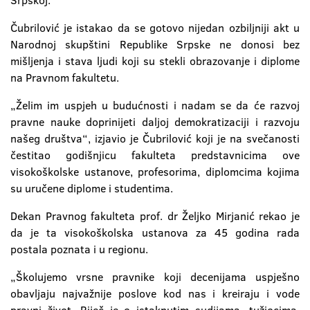
Srpskoj.
Čubrilović je istakao da se gotovo nijedan ozbiljniji akt u
Narodnoj skupštini Republike Srpske ne donosi bez
mišljenja i stava ljudi koji su stekli obrazovanje i diplome
na Pravnom fakultetu.
„Želim im uspjeh u budućnosti i nadam se da će razvoj
pravne nauke doprinijeti daljoj demokratizaciji i razvoju
našeg društva“, izjavio je Čubrilović koji je na svečanosti
čestitao godišnjicu fakulteta predstavnicima ove
visokoškolske ustanove, profesorima, diplomcima kojima
su uručene diplome i studentima.
Dekan Pravnog fakulteta prof. dr Željko Mirjanić rekao je
da je ta visokoškolska ustanova za 45 godina rada
postala poznata i u regionu.
„Školujemo vrsne pravnike koji decenijama uspješno
obavljaju najvažnije poslove kod nas i kreiraju i vode