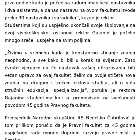
prve godine kada je počeo sa radom imao šest nastavnika
i dva asistenta, a danas nastavu na ovom fakultetu izvode
preko 30 nastavnika i saradnika'', kazao je rektor.
Studentima koji su uspješno okončali svoje školovanje na
ovoj visokoškolskoj ustanovi rektor Gajanin je poželio
mnogo sreće i uspjeha na svim poljima.
,,Živimo u vremenu kada je konstantno sticanje znanja
neophodno, a sve kako bi bili u korak sa svijetom. Zato
čvrsto vjerujem da će nastavak vašeg obrazovanja biti
vezan upravo za ovaj fakultet, želim da ovdje stičete nova
znanja na drugom i trećem ciklusu studija, ali u vidu
stručnih edukacija, specijalizacija’’, poruka je rektora
Gajanina studentima koji su promovisani na svečanosti
povodom 45 godina Pravnog fakulteta.
Predsjednik Narodne skupštine RS Nedeljko Čubrilović je
tom prilikom poručio da je Pravni fakultet za 45 godina
uspješnog rada mnogo doprinio razvoju pravne misli u