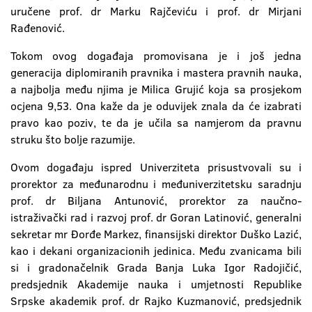
uručene prof. dr Marku Rajčeviću i prof. dr Mirjani
Rađenović.
Tokom ovog događaja promovisana je i još jedna
generacija diplomiranih pravnika i mastera pravnih nauka,
a najbolja među njima je Milica Grujić koja sa prosjekom
ocjena 9,53. Ona kaže da je oduvijek znala da će izabrati
pravo kao poziv, te da je učila sa namjerom da pravnu
struku što bolje razumije.
Ovom događaju ispred Univerziteta prisustvovali su i
prorektor za međunarodnu i međuniverzitetsku saradnju
prof. dr Biljana Antunović, prorektor za naučno-
istraživački rad i razvoj prof. dr Goran Latinović, generalni
sekretar mr Đorđe Markez, finansijski direktor Duško Lazić,
kao i dekani organizacionih jedinica. Među zvanicama bili
si i gradonačelnik Grada Banja Luka Igor Radojičić,
predsjednik Akademije nauka i umjetnosti Republike
Srpske akademik prof. dr Rajko Kuzmanović, predsjednik