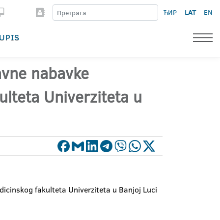
ЋИР
LAT
EN
UPIS
javne nabavke
ulteta Univerziteta u
cinskog fakulteta Univerziteta u Banjoj Luci