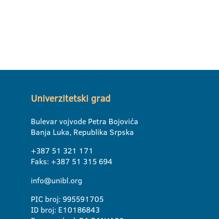
Univerzitetski grad
Bulevar vojvode Petra Bojovića
Banja Luka, Republika Srpska
+387 51 321 171
Faks: +387 51 315 694
info@unibl.org
PIC broj: 995591705
ID broj: E10186843