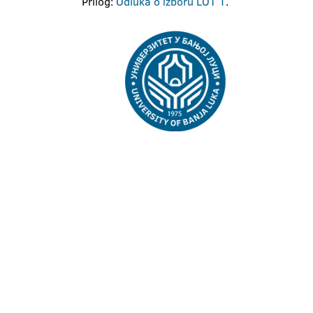
Prilog:
Odluka o izboru LOT 1
.